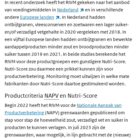
In recent onderzoek heeft het RIVM gekeken naar het aanbod
(externe link)
van voedingsmiddelen in
Nederland
en in verschillende
(externe link)
andere
Europese landen
. In Nederland hadden
ontbijtgranen, vleesconserven en zoetwaren een lager suiker-
en/of verzadigd vetgehalte in 2020 vergeleken met 2018. In
een vijftal Europese landen hadden ontbijtgranen en bewerkte
aardappelproducten minder zout en broodproducten minder
suiker tussen 2019 en 2021. In beide studies berekende het
RIVM voor deze productgroepen een gunstigere Nutri-Score.
Nutri-Score zou daarmee een prikkel kunnen zijn voor
productverbetering. Monitoring moet uitwijzen in welke mate
fabrikanten door Nutri-Score daartoe gestimuleerd worden.
Productcriteria
NAPV
en Nutri-Score
Begin 2022 heeft het RIVM voor de
Nationale Aanpak van
Productverbetering
(NAPV) grenswaarden gepubliceerd om
stap voor stap de hoeveelheid zout, verzadigd vet en suiker in
producten te kunnen verlagen. In juli 2023 zijn de
grenswaarden, waar mogelijk, in lijn gebracht met de (nieuwe)