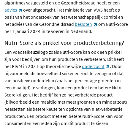
algoritmes vastgesteld en de Gezondheidsraad heeft er een
(externe link)
advies
over uitgebracht. Het ministerie van VWS heeft op
basis van het onderzoek van het wetenschappelijk comité en
(externe link)
het advies van de Gezondheidsraad
besloten
om Nutri-Score
per 1 januari 2024 in te voeren in Nederland.
Nutri-Score als prikkel voor productverbetering?
Een voedselkeuzelogo zoals Nutri-Score kan ook een prikkel
zijn voor bedrijven om hun producten te verbeteren. Dit heeft
(externe lin
het RIVM in 2021 op theoretische wijze
onderzocht
. Door
bijvoorbeeld de hoeveelheid suiker en zout te verlagen of dat
van positieve onderdelen (zoals het percentage groenten in
een maaltijd) te verhogen, kan een product een betere Nutri-
Score krijgen. Het bedrijf kan zo het verbeterde product
(bijvoorbeeld een maaltijd met meer groenten en minder zout)
neerzetten als betere keuze ten opzichte van niet-verbeterde
producten. Een product met een betere Nutri-Score kan voor
consumenten een reden zijn om dit product te kiezen.