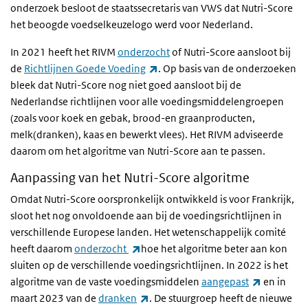
onderzoek besloot de staatssecretaris van VWS dat Nutri-Score
het beoogde voedselkeuzelogo werd voor Nederland.
In 2021 heeft het RIVM
onderzocht
of Nutri-Score aansloot bij
(externe link)
de
Richtlijnen Goede Voeding
. Op basis van de onderzoeken
bleek dat Nutri-Score nog niet goed aansloot bij de
Nederlandse richtlijnen voor alle voedingsmiddelengroepen
(zoals voor koek en gebak, brood-en graanproducten,
melk(dranken), kaas en bewerkt vlees). Het RIVM adviseerde
daarom om het algoritme van Nutri-Score aan te passen.
Aanpassing van het Nutri-Score algoritme
Omdat Nutri-Score oorspronkelijk ontwikkeld is voor Frankrijk,
sloot het nog onvoldoende aan bij de voedingsrichtlijnen in
verschillende Europese landen. Het wetenschappelijk comité
(externe link)
heeft daarom
onderzocht
hoe het algoritme beter aan kon
sluiten op de verschillende voedingsrichtlijnen. In 2022 is het
(externe l
algoritme van de vaste voedingsmiddelen
aangepast
en in
(externe link)
maart 2023 van de
dranken
. De stuurgroep heeft de nieuwe