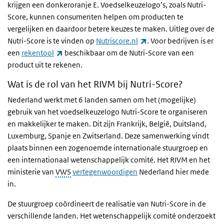
krijgen een donkeroranje E. Voedselkeuzelogo’s, zoals Nutri-
Score, kunnen consumenten helpen om producten te
vergelijken en daardoor betere keuzes te maken. Uitleg over de
(externe link)
Nutri-Score is te vinden op
Nutriscore.nl
. Voor bedrijven is er
(externe link)
een
rekentool
beschikbaar om de Nutri-Score van een
product uit te rekenen.
Wat is de rol van het RIVM bij Nutri-Score?
Nederland werkt met 6 landen samen om het (mogelijke)
gebruik van het voedselkeuzelogo Nutri-Score te organiseren
en makkelijker te maken. Dit zijn Frankrijk, België, Duitsland,
Luxemburg, Spanje en Zwitserland. Deze samenwerking vindt
plaats binnen een zogenoemde internationale stuurgroep en
een internationaal wetenschappelijk comité. Het RIVM en het
ministerie van
VWS
vertegenwoordigen
Nederland hier mede
in.
De stuurgroep coördineert de realisatie van Nutri-Score in de
verschillende landen. Het wetenschappelijk comité onderzoekt