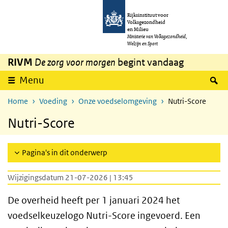
Overslaan en naar de inhoud gaan
Direct naar de hoofdnavigatie
Rijksinstituut voor
Volksgezondheid
en Milieu
Ministerie van Volksgezondheid,
Welzijn en Sport
RIVM
De zorg voor morgen
begint vandaag
Z
Menu
Home
Voeding
Onze voedselomgeving
Nutri-Score
Nutri-Score
Pagina's in dit onderwerp
Wijzigingsdatum 21-07-2026 | 13:45
De overheid heeft per 1 januari 2024 het
voedselkeuzelogo Nutri-Score ingevoerd. Een