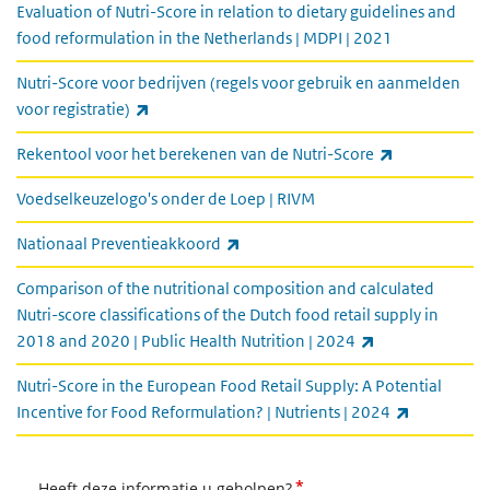
Evaluation of Nutri-Score in relation to dietary guidelines and
food reformulation in the Netherlands | MDPI | 2021
Nutri-Score voor bedrijven (regels voor gebruik en aanmelden
(externe link)
voor registratie)
(externe link
Rekentool voor het berekenen van de Nutri-Score
Voedselkeuzelogo's onder de Loep | RIVM
(externe link)
Nationaal Preventieakkoord
Comparison of the nutritional composition and calculated
Nutri-score classifications of the Dutch food retail supply in
(externe link)
2018 and 2020 | Public Health Nutrition | 2024
Nutri-Score in the European Food Retail Supply: A Potential
(externe li
Incentive for Food Reformulation? | Nutrients | 2024
*
Heeft deze informatie u geholpen?