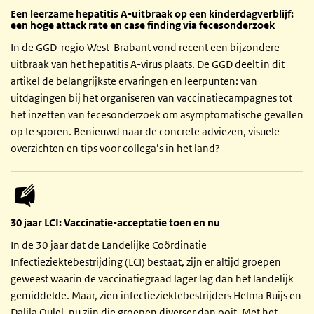
Een leerzame hepatitis A-uitbraak op een kinderdagverblijf:
een hoge attack rate en case finding via fecesonderzoek
In de GGD-regio West-Brabant vond recent een bijzondere
uitbraak van het hepatitis A-virus plaats. De GGD deelt in dit
artikel de belangrijkste ervaringen en leerpunten: van
uitdagingen bij het organiseren van vaccinatiecampagnes tot
het inzetten van fecesonderzoek om asymptomatische gevallen
op te sporen. Benieuwd naar de concrete adviezen, visuele
overzichten en tips voor collega’s in het land?
30 jaar LCI: Vaccinatie-acceptatie toen en nu
In de 30 jaar dat de Landelijke Coördinatie
Infectieziektebestrijding (LCI) bestaat, zijn er altijd groepen
geweest waarin de vaccinatiegraad lager lag dan het landelijk
gemiddelde. Maar, zien infectieziektebestrijders Helma Ruijs en
Dalila Oulel, nu zijn die groepen diverser dan ooit. Met het