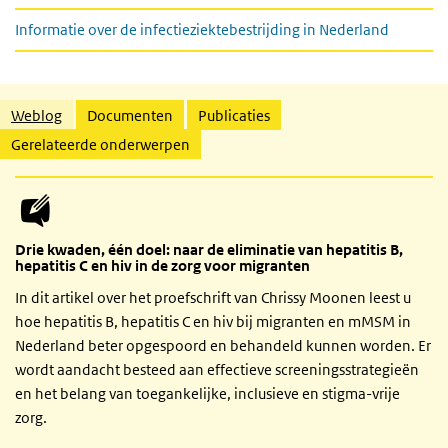
Informatie over de infectieziektebestrijding in Nederland
Gerelateerde inhoud
Weblog
Documenten
Publicaties
Gerelateerde onderwerpen
Drie kwaden, één doel: naar de eliminatie van hepatitis B,
hepatitis C en hiv in de zorg voor migranten
In dit artikel over het proefschrift van Chrissy Moonen leest u
hoe hepatitis B, hepatitis C en hiv bij migranten en mMSM in
Nederland beter opgespoord en behandeld kunnen worden. Er
wordt aandacht besteed aan effectieve screeningsstrategieën
en het belang van toegankelijke, inclusieve en stigma-vrije
zorg.