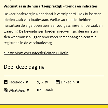
Vaccinaties in de huisartsenpraktijk – trends en indicaties
De vaccinatiezorg in Nederland is versnipperd. Ook huisartsen
bieden vaak vaccinaties aan. Welke vaccinaties hebben
huisartsen de afgelopen tien jaar voorgeschreven, hoe vaak en
waarom? De bevindingen bieden nieuwe inzichten en laten
zien waar kansen liggen voor meer samenhang en centrale
registratie in de vaccinatiezorg.
alle weblogs over Infectieziekten Bulletin
Deel deze pagina
Facebook
X
LinkedIn
(externe link)
(externe link)
(externe link)
E-mail
WhatsApp
(externe link)