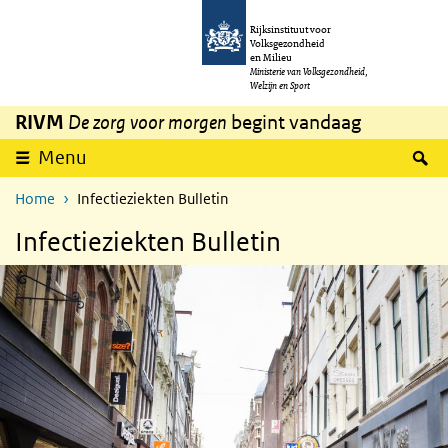
Overslaan en naar de inhoud gaan
Direct naar de hoofdnavigatie
Rijksinstituut voor
Volksgezondheid
en Milieu
Ministerie van Volksgezondheid,
Welzijn en Sport
RIVM
De zorg voor morgen
begint vandaag
Z
Menu
Home
Infectieziekten Bulletin
Infectieziekten Bulletin