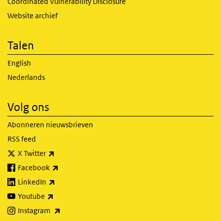
Coordinated Vulnerability Disclosure
Website archief
Talen
English
Nederlands
Volg ons
Abonneren nieuwsbrieven
RSS feed
(externe link)
X Twitter
(externe link)
Facebook
(externe link)
LinkedIn
(externe link)
Youtube
(externe link)
Instagram