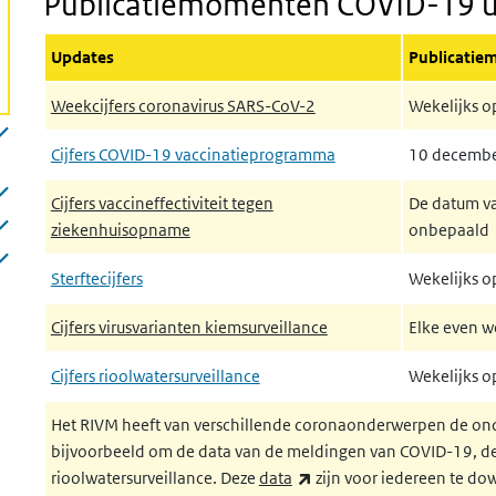
Publicatiemomenten COVID-19 
Updates
Publicatie
Weekcijfers coronavirus SARS-CoV-2
Wekelijks 
Cijfers COVID-19 vaccinatieprogramma
10 decemb
Cijfers vaccineffectiviteit tegen
De datum va
ziekenhuisopname
onbepaald
Sterftecijfers
Wekelijks 
Cijfers virusvarianten kiemsurveillance
Elke even 
Cijfers rioolwatersurveillance
Wekelijks 
Het RIVM heeft van verschillende coronaonderwerpen de ond
bijvoorbeeld om de data van de meldingen van COVID-19, de r
(externe link)
rioolwatersurveillance. Deze
data
zijn voor iedereen te d