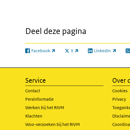
Deel deze pagina
Facebook
X
LinkedIn
(externe link)
(externe link)
(externe link)
(e
Service
Over d
Contact
Cookies
Persinformatie
Privacy
Werken bij het RIVM
Toeganke
Klachten
Disclaime
Woo-verzoeken bij het RIVM
Coordinat