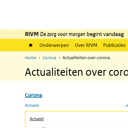
Overslaan en naar de inhoud gaan
Direct naar de hoofdnavigatie
RIVM
De zorg voor morgen
begint vandaag
Onderwerpen
Over RIVM
Publicaties
Home
Corona
Actualiteiten over corona
Actualiteiten over cor
Corona
Overslaan menu Corona
Actueel
Submenu sluiten
(Actieve pagina)
Actueel