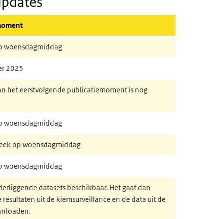
updates
moment
op woensdagmiddag
er 2025
n het eerstvolgende publicatiemoment is nog
op woensdagmiddag
week op woensdagmiddag
op woensdagmiddag
erliggende datasets beschikbaar. Het gaat dan
esultaten uit de kiemsurveillance en de data uit de
ownloaden.