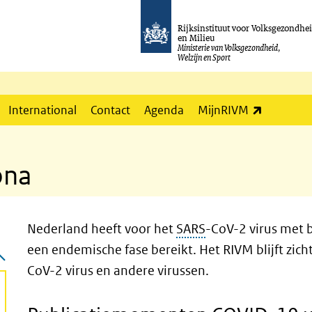
Rijksinstituut voor Volksgezondhe
en Milieu
Ministerie van Volksgezondheid,
Welzijn en Sport
(externe l
International
Contact
Agenda
MijnRIVM
ona
Nederland heeft voor het
SARS
-CoV-2 virus met 
een endemische fase bereikt. Het RIVM blijft zic
CoV-2 virus en andere virussen.