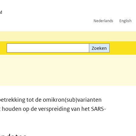
id
Nederlands
English
Zoeken
ink)
Zoeken
betrekking tot de omikron(sub)varianten
ht houden op de verspreiding van het SARS-