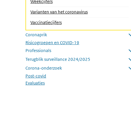
Weekcijfers
Varianten van het coronavirus
Vaccinatiecijfers
Coronaprik
Submenu openen
Risicogroepen en COVID-19
Professionals
Submenu openen
Terugblik surveillance 2024/2025
Submenu openen
Corona-onderzoek
Submenu openen
Post-covid
Evaluaties