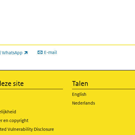
E-mail
WhatsApp
xterne link)
eze site
Talen
English
Nederlands
lijkheid
r en copyright
ed Vulnerability Disclosure