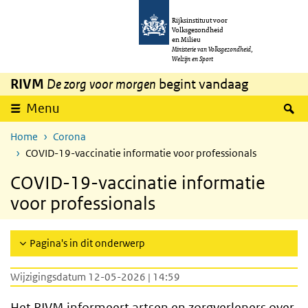
Overslaan en naar de inhoud gaan
Direct naar de hoofdnavigatie
Rijksinstituut voor
Volksgezondheid
en Milieu
Ministerie van Volksgezondheid,
Welzijn en Sport
RIVM
De zorg voor morgen
begint vandaag
Z
Menu
Home
Corona
COVID-19-vaccinatie informatie voor professionals
COVID-19-vaccinatie informatie
voor professionals
Pagina's in dit onderwerp
Wijzigingsdatum 12-05-2026 | 14:59
Het RIVM informeert artsen en zorgverleners over