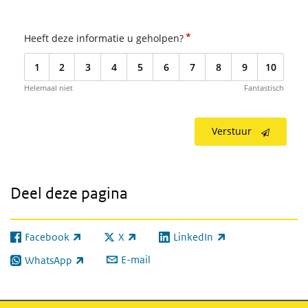
*
Heeft deze informatie u geholpen?
1
2
3
4
5
6
7
8
9
10
Helemaal niet
Fantastisch
Verstuur
Deel deze pagina
Facebook
X
LinkedIn
(externe link)
(externe link)
(externe link)
E-mail
WhatsApp
(externe link)