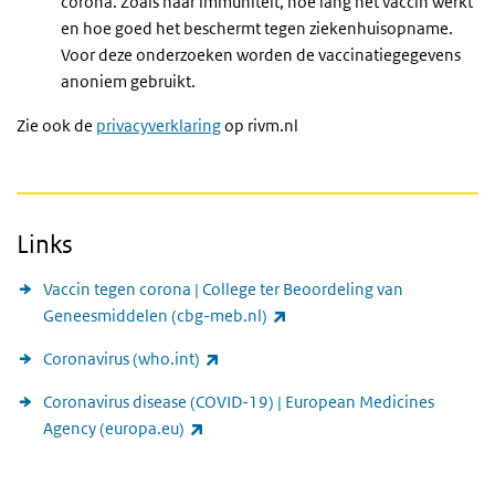
corona. Zoals naar immuniteit, hoe lang het vaccin werkt
en hoe goed het beschermt tegen ziekenhuisopname.
Voor deze onderzoeken worden de vaccinatiegegevens
anoniem gebruikt.
Zie ook de
privacyverklaring
op rivm.nl
Links
Vaccin tegen corona | College ter Beoordeling van
(externe link)
Geneesmiddelen (cbg-meb.nl)
(externe link)
Coronavirus (who.int)
Coronavirus disease (COVID-19) | European Medicines
(externe link)
Agency (europa.eu)