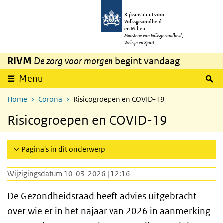
Overslaan en naar de inhoud gaan
Direct naar de hoofdnavigatie
Rijksinstituut voor
Volksgezondheid
en Milieu
Ministerie van Volksgezondheid,
Welzijn en Sport
RIVM
De zorg voor morgen
begint vandaag
Z
Menu
Home
Corona
Risicogroepen en COVID-19
Risicogroepen en COVID-19
Pagina's in dit onderwerp
Wijzigingsdatum 10-03-2026 | 12:16
De Gezondheidsraad heeft advies uitgebracht
over wie er in het najaar van 2026 in aanmerking