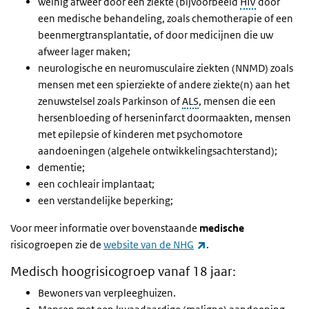
weinig afweer door een ziekte (bijvoorbeeld
HIV
door
een medische behandeling, zoals chemotherapie of een
beenmergtransplantatie, of door medicijnen die uw
afweer lager maken;
neurologische en neuromusculaire ziekten (NNMD) zoals
mensen met een spierziekte of andere ziekte(n) aan het
zenuwstelsel zoals Parkinson of
ALS
, mensen die een
hersenbloeding of herseninfarct doormaakten, mensen
met epilepsie of kinderen met psychomotore
aandoeningen (algehele ontwikkelingsachterstand);
dementie;
een cochleair implantaat;
een verstandelijke beperking;
V
oor meer informatie over bovenstaande
medische
(externe link)
risicogroepen zie de
website van de NHG
.
Medisch hoogrisicogroep vanaf 18 jaar:
Bewoners van verpleeghuizen.