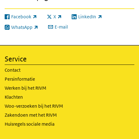
Facebook
X
LinkedIn
(externe link)
(externe link)
(externe link)
E-mail
WhatsApp
(externe link)
Service
Contact
Persinformatie
Werken bij het RIVM
Klachten
Woo-verzoeken bij het RIVM
Zakendoen met het RIVM
Huisregels sociale media