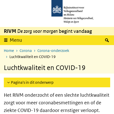
Overslaan en naar de inhoud gaan
Direct naar de hoofdnavigatie
Rijksinstituut voor
Volksgezondheid
en Milieu
Ministerie van Volksgezondheid,
Welzijn en Sport
RIVM
De zorg voor morgen
begint vandaag
Z
Menu
Home
Corona
Corona-onderzoek
Luchtkwaliteit en COVID-19
Luchtkwaliteit en COVID-19
Pagina's in dit onderwerp
Het RIVM onderzocht of een slechte luchtkwaliteit
zorgt voor meer coronabesmettingen en of de
ziekte COVID-19 daardoor ernstiger verloopt.