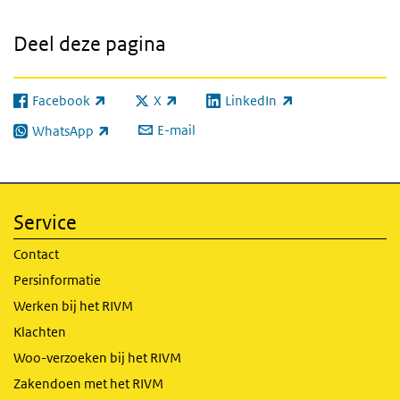
Deel deze pagina
Facebook
X
LinkedIn
(externe link)
(externe link)
(externe link)
E-mail
WhatsApp
(externe link)
Service
Contact
Persinformatie
Werken bij het RIVM
Klachten
Woo-verzoeken bij het RIVM
Zakendoen met het RIVM