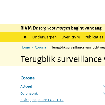
Overslaan en naar de inhoud gaan
Direct naar de hoofdnavigatie
RIVM
De zorg voor morgen
begint vandaag
Onderwerpen
Over RIVM
Publicaties
Home
Corona
Terugblik surveillance van luchtw
Terugblik surveillanc
Corona
Overslaan menu Corona
Actueel
Submenu openen
Coronaprik
Submenu openen
Risicogroepen en COVID-19