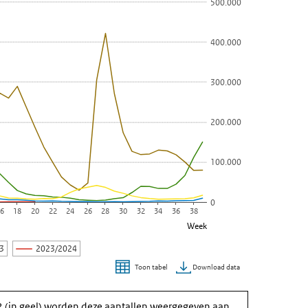
500.000
ARS-CoV-2 en Wekelijks aantal detecties SARS-CoV-2 in 2021/2022 we
400.000
300.000
200.000
100.000
0
6
18
20
22
24
26
28
30
32
34
36
38
Week
23
2023/2024
Download data
Toon tabel
2 (in geel) worden deze aantallen weergegeven aan