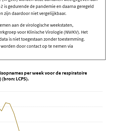
-2 is gedurende de pandemie en daarna geregeld
n zijn daardoor niet vergelijjkbaar.
nemen aan de virologische weekstaten,
rkgroep voor Klinische Virologie (NWKV). Het
 data is niet toegestaan zonder toestemming.
 worden door contact op te nemen via
 COVID-19-ziekenhuisopnames per week voo
9-ziekenhuisopnames per week voor de respiratoire jaren 2019/2020 
uisopnames per week voor de respiratoire
 (bron: LCPS).
nhuisopnames weergeeft.