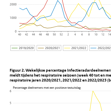
2000
1000
0
40
42
44
46
48
50
52
2
4
6
8
10
12
1
2019/2020
2020/2021
2021/2022
2022/20
Einde van interactieve grafiek.
Figuur 2. Wekelijkse percentage Infec
Fig 2 cov pos IR
Sla de grafiek 'Figuur 2. Wekelijkse percentage Infectieradar
Figuur 2. Wekelijkse percentage Infectieradardeelnemers
meldt tijdens het respiratoire seizoen (week 40 tot en m
Lijn grafiek met 4 lijnen.
respiratoire jaren 2020/2021, 2021/2022 en 2022/2023 (br
Bekijk als data tabel.
Percentage deelnemers met een positieve testuitslag
6
De grafiek heeft 1 X-as die Week weergeeft.
De grafiek heeft 1 Y-as die Percentage deelnemers met een pos
5