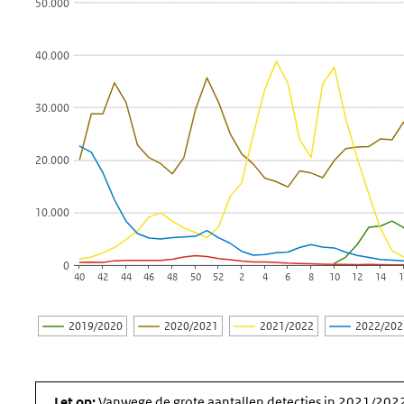
50.000
De grafiek heeft 1 X-as die Week weergeeft.
De grafiek heeft 2 Y-assen die Wekelijks aantal detecties S
40.000
30.000
20.000
10.000
0
40
42
44
46
48
50
52
2
4
6
8
10
12
14
1
2019/2020
2020/2021
2021/2022
2022/20
Einde van interactieve grafiek.
Let op:
Vanwege de grote aantallen detecties in 2021/202