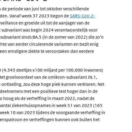
n de periode van juni tot oktober verschillende
erden. Vanaf week 37 2023 begon de
SARS-CoV-2-
veillance en groeide uit tot de aanjager van de
 subvariant was begin 2024 verantwoordelijk voor
ubvariant sinds BA.5 (in de zomer van 2022) die zo’n
hte van eerder circulerende varianten en bezit enig
geen ernstigere ziekte te veroorzaken dan eerdere
r (4.343 deeltjes x100 miljard per 100.000 inwoners)
Het groeivoordeel van de omikron-subvariant JN.1,
rne link)
 ontlasting, zou deze hoge piek kunnen verklaren. Net
 deelnemers met een positieve test hoger dan in de
zo hoog als de verheffing in maart 2022, nadat de
aantal ziekenhuisopnames in week 51 van 2023 (165
week 10 van 2023 tijdens de voorgaande verheffing in
oenspatroon en verheffingen kunnen ook buiten het