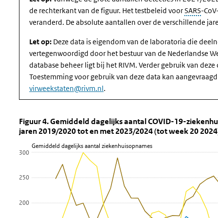
de rechterkant van de figuur. Het testbeleid voor
SARS
-CoV
veranderd. De absolute aantallen over de verschillende jare
Let op:
Deze data is eigendom van de laboratoria die deel
vertegenwoordigd door het bestuur van de Nederlandse We
database beheer ligt bij het RIVM. Verder gebruik van deze
Toestemming voor gebruik van deze data kan aangevraagd
virweekstaten@rivm.nl
.
Figuur 4. Gemiddeld dagelijks aantal
Fig 4 LCPS
Sla de grafiek 'Figuur 4. Gemiddeld dagelijks aantal COVID-1
Figuur 4. Gemiddeld dagelijks aantal COVID-19-ziekenh
jaren 2019/2020 tot en met 2023/2024 (tot week 20 2024)
Lijn grafiek met 4 lijnen.
Gemiddeld dagelijks aantal ziekenhuisopnames
Bekijk als data tabel.
300
De grafiek heeft 1 X-as die Week weergeeft.
De grafiek heeft 1 Y-as die Gemiddeld dagelijks aantal zieke
250
200