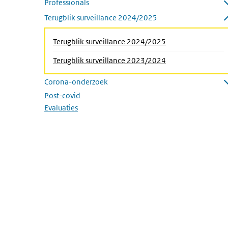
Professionals
Submenu openen
Terugblik surveillance 2024/2025
Submenu sluiten
Terugblik surveillance 2024/2025
(Actieve pagina)
Terugblik surveillance 2023/2024
Corona-onderzoek
Submenu openen
Post-covid
Evaluaties