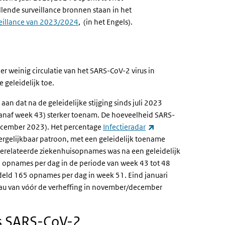
lende surveillance bronnen staan in het
veillance van 2023/2024
, (in het Engels).
er weinig circulatie van het SARS-CoV-2 virus in
 geleidelijk toe.
n dat na de geleidelijke stijging sinds juli 2023
(vanaf week 43) sterker toenam. De hoeveelheid SARS-
(externe link)
(december 2023). Het percentage
Infectieradar
vergelijkbaar patroon, met een geleidelijk toename
erelateerde ziekenhuisopnames was na een geleidelijk
 opnames per dag in de periode van week 43 tot 48
deld 165 opnames per dag in week 51. Eind januari
eau van vóór de verheffing in november/december
us SARS-CoV-2