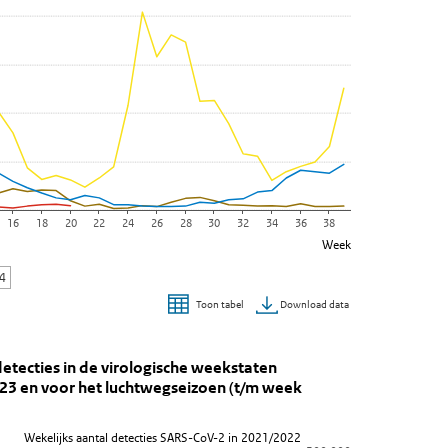
16
18
20
22
24
26
28
30
32
34
36
38
Week
24
Download data
Toon tabel
eerde SARS-CoV-2-detecties in de virologi
RS-CoV-2-detecties in de virologische weekstaten voor de respiratoi
etecties in de virologische weekstaten
de respiratoire jaren 2019/2020 tot en met 2022/ 2023 en voor het luchtwegseizoen (t/m week
Wekelijks aantal detecties SARS-CoV-2 in 2021/2022