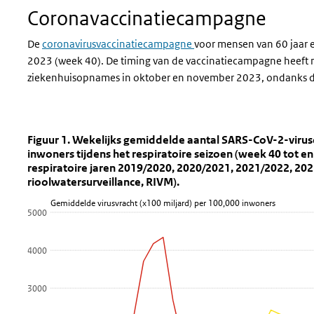
Coronavaccinatiecampagne
De
coronavirusvaccinatiecampagne
voor mensen van 60 jaar e
2023 (week 40). De timing van de vaccinatiecampagne heeft mo
ziekenhuisopnames in oktober en november 2023, ondanks de
Figuur 1. Wekelijks gemiddelde aantal
Fig 1 Rioolwater
Sla de grafiek 'Figuur 1. Wekelijks gemiddelde aantal SARS-Co
Figuur 1. Wekelijks gemiddelde aantal SARS-CoV-2-virusd
inwoners tijdens het respiratoire seizoen (week 40 tot e
Lijn grafiek met 5 lijnen.
respiratoire jaren 2019/2020, 2020/2021, 2021/20
rioolwatersurveillance, RIVM).
Bekijk als data tabel.
De grafiek heeft 1 X-as die Week weergeeft.
Gemiddelde virusvracht (x100 miljard) per 100,000 inwoners
5000
De grafiek heeft 1 Y-as die Gemiddelde virusvracht (x100 mil
4000
3000