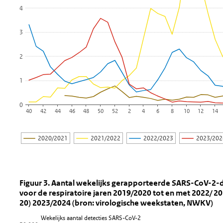
4
3
2
1
0
40
42
44
46
48
50
52
2
4
6
8
10
12
14
2020/2021
2021/2022
2022/2023
2023/20
Einde van interactieve grafiek.
Figuur 3. Aantal wekelijks gerapport
Fig 3 SARS-CoV-2 vir wk
Sla de grafiek 'Figuur 3. Aantal wekelijks gerapporteerde SA
Figuur 3. Aantal wekelijks gerapporteerde SARS-CoV-2-d
voor 
Lijn grafiek met 5 lijnen.
20) 2023/2024 (bron: virologische weekstaten, NWKV)
Bekijk als data tabel.
Wekelijks aantal detecties SARS-CoV-2