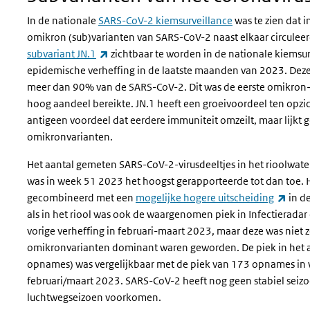
In de nationale
SARS-CoV-2 kiemsurveillance
was te zien dat i
omikron (sub)varianten van SARS-CoV-2 naast elkaar circule
(externe link)
subvariant JN.1
zichtbaar te worden in de nationale kiemsur
epidemische verheffing in de laatste maanden van 2023. Deze
meer dan 90% van de SARS-CoV-2. Dit was de eerste omikron-s
hoog aandeel bereikte. JN.1 heeft een groeivoordeel ten opzic
antigeen voordeel dat eerdere immuniteit omzeilt, maar lijkt 
omikronvarianten.
Het aantal gemeten SARS-CoV-2-virusdeeltjes in het rioolwate
was in week 51 2023 het hoogst gerapporteerde tot dan toe. 
(exte
gecombineerd met een
mogelijke hogere uitscheiding
in de
als in het riool was ook de waargenomen piek in Infectieradar
vorige verheffing in februari-maart 2023, maar deze was niet 
omikronvarianten dominant waren geworden. De piek in het 
opnames) was vergelijkbaar met de piek van 173 opnames in 
februari/maart 2023. SARS-CoV-2 heeft nog geen stabiel seiz
luchtwegseizoen voorkomen.