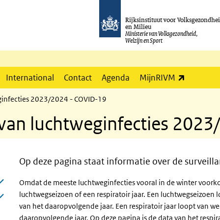
Rijksinstituut voor Volksgezondhe
en Milieu
Ministerie van Volksgezondheid,
Welzijn en Sport
(externe l
International
Contact
Agenda
MijnRIVM
eginfecties 2023/2024 - COVID-19
e van luchtweginfecties 202
Op deze pagina staat informatie over de surveill
Omdat de meeste luchtweginfecties vooral in de winter voor
luchtwegseizoen of een respiratoir jaar. Een luchtwegseizoen 
van het daaropvolgende jaar. Een respiratoir jaar loopt van w
daaropvolgende jaar. Op deze pagina is de data van het respir