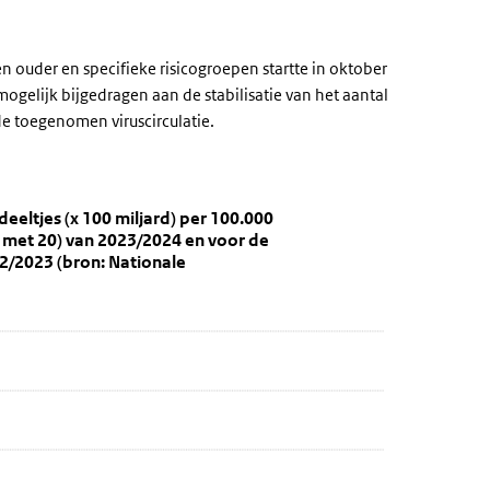
n ouder en specifieke risicogroepen startte in oktober
gelijk bijgedragen aan de stabilisatie van het aantal
 toegenomen viruscirculatie.
 SARS-CoV-2-virusdeeltjes (x 100 miljard)
V-2-virusdeeltjes (x 100 miljard) per 100.000 inwoners tijdens het
eeltjes (x 100 miljard) per 100.000
n met 20) van 2023/2024 en voor de
22, 2022/2023 (bron: Nationale
jard) per 100,000 inwoners weergeeft.