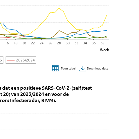
4
16
18
20
22
24
26
28
30
32
34
36
38
Week
23
2023/2024
Download data
Toon tabel
tieradardeelnemers dat een positieve SARS
deelnemers dat een positieve SARS-CoV-2-(zelf)test meldt tijdens he
 dat een positieve SARS-CoV-2-(zelf)test
et 20) van 2023/2024 en voor de
on: Infectieradar, RIVM).
itieve testuitslag weergeeft.