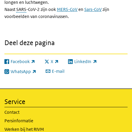
longen en luchtwegen.
Naast
SARS
-CoV-2 zijn ook
MERS-CoV
en
Sars-CoV
zijn
voorbeelden van coronavirussen.
Deel deze pagina
Facebook
X
LinkedIn
(externe link)
(externe link)
(externe link)
E-mail
WhatsApp
(externe link)
Service
Contact
Persinformatie
Werken bij het RIVM