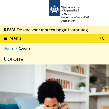
Overslaan en naar de inhoud gaan
Direct naar de hoofdnavigatie
Rijksinstituut voor
Volksgezondheid
en Milieu
Ministerie van Volksgezondheid,
Welzijn en Sport
RIVM
De zorg voor morgen
begint vandaag
Z
Menu
Home
Corona
Corona