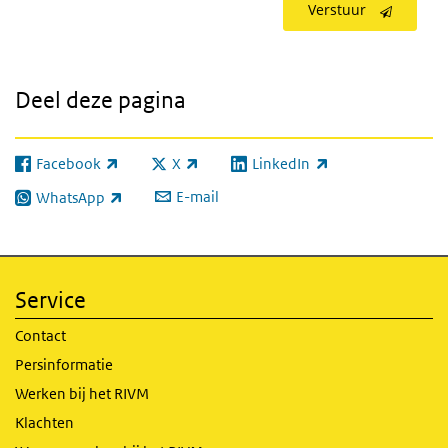
Verstuur
Deel deze pagina
Facebook
X
LinkedIn
(externe link)
(externe link)
(externe link)
E-mail
WhatsApp
(externe link)
Service
Contact
Persinformatie
Werken bij het RIVM
Klachten