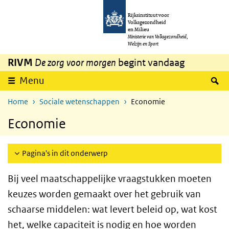
Overslaan en naar de inhoud gaan
Direct naar de hoofdnavigatie
Rijksinstituut voor
Volksgezondheid
en Milieu
Ministerie van Volksgezondheid,
Welzijn en Sport
RIVM
De zorg voor morgen
begint vandaag
Z
Menu
Home
Sociale wetenschappen
Economie
Economie
Pagina's in dit onderwerp
Bij veel maatschappelijke vraagstukken moeten
keuzes worden gemaakt over het gebruik van
schaarse middelen: wat levert beleid op, wat kost
het, welke capaciteit is nodig en hoe worden