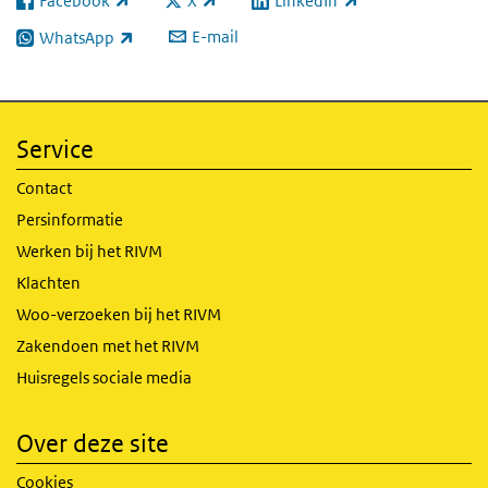
Facebook
X
LinkedIn
(externe link)
(externe link)
(externe link)
E-mail
WhatsApp
(externe link)
Service
Contact
Persinformatie
Werken bij het RIVM
Klachten
Woo-verzoeken bij het RIVM
Zakendoen met het RIVM
Huisregels sociale media
Over deze site
Cookies