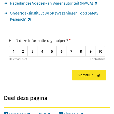
(externe l
Nederlandse Voedsel- en Warenautoriteit (NVWA)
Onderzoeksinstituut WFSR (Wageningen Food Safety
(externe link)
Research)
*
Heeft deze informatie u geholpen?
1
2
3
4
5
6
7
8
9
10
Helemaal niet
Fantastisch
Verstuur
Deel deze pagina