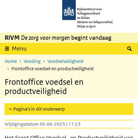
Overslaan en naar de inhoud gaan
Direct naar de hoofdnavigatie
Rijksinstituut voor
Volksgezondheid
en Milieu
Ministerie van Volksgezondheid,
Welzijn en Sport
RIVM
De zorg voor morgen
begint vandaag
Z
Menu
Home
Voeding
Voedselveiligheid
Frontoffice voedsel en productveiligheid
Frontoffice voedsel en
productveiligheid
Pagina's in dit onderwerp
Wijzigingsdatum 30-06-2025 | 11:23
Het Front Office Voedsel- en Productveiligheid van