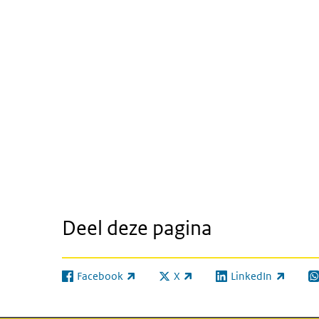
Deel deze pagina
Facebook
X
LinkedIn
(externe link)
(externe link)
(externe link)
(e