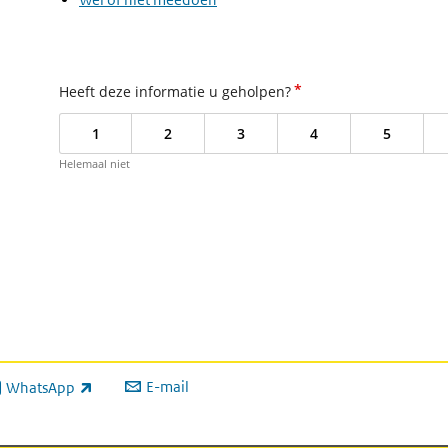
*
Heeft deze informatie u geholpen?
1
2
3
4
5
Helemaal niet
E-mail
WhatsApp
xterne link)