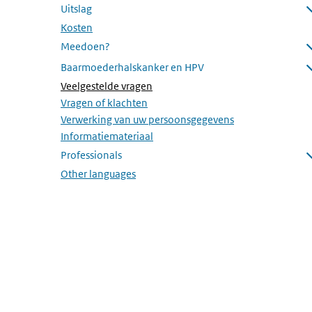
Uitslag
Submenu openen
Kosten
Meedoen?
Submenu openen
Baarmoederhalskanker en HPV
Submenu openen
(Actieve pagina)
Veelgestelde vragen
Vragen of klachten
Verwerking van uw persoonsgegevens
Informatiemateriaal
Professionals
Submenu openen
Other languages