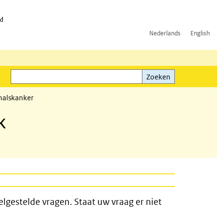
id
Nederlands
English
Zoeken
ink)
Zoeken
halskanker
k
lgestelde vragen. Staat uw vraag er niet