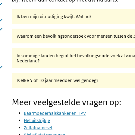
Ik ben mijn uitnodiging kwijt. Wat nu?
Waarom een bevolkingsonderzoek voor mensen tussen de 3
In sommige landen begint het bevolkingsonderzoek al vanaf
Nederland?
Is elke 5 of 10 jaar meedoen wel genoeg?
Meer veelgestelde vragen op:
Baarmoederhalskanker en HPV
Het uitstrijkje
Zelfafnameset
Wel of niet meedoen