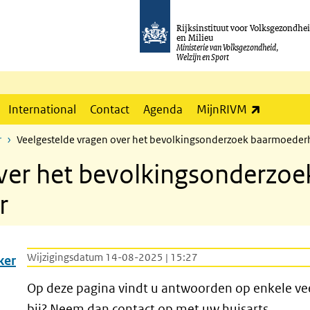
Rijksinstituut voor Volksgezondhe
en Milieu
Ministerie van Volksgezondheid,
Welzijn en Sport
(externe l
International
Contact
Agenda
MijnRIVM
r
Veelgestelde vragen over het bevolkingsonderzoek baarmoeder
ver het bevolkingsonderzoe
r
Wijzigingsdatum 14-08-2025 | 15:27
ker
lskanker
Op deze pagina vindt u antwoorden op enkele vee
bij? Neem dan contact op met uw huisarts.