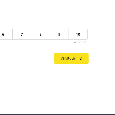
6
7
8
9
10
Fantastisch
Verstuur