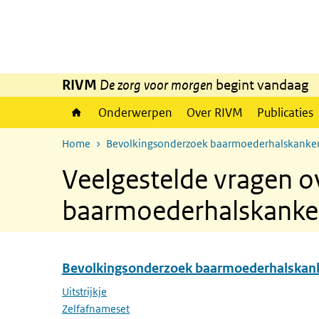
Overslaan en naar de inhoud gaan
Direct naar de hoofdnavigatie
RIVM
De zorg voor morgen
begint vandaag
Onderwerpen
Over RIVM
Publicaties
Home
Bevolkingsonderzoek baarmoederhalskanke
Veelgestelde vragen o
baarmoederhalskanke
Bevolkingsonderzoek baarmoederhalskan
Overslaan menu Bevolkingsonderzoek baarmoederha
Uitstrijkje
Zelfafnameset