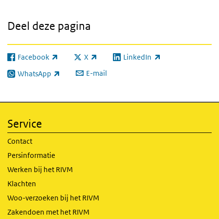
Deel deze pagina
Facebook
X
LinkedIn
(externe link)
(externe link)
(externe link)
E-mail
WhatsApp
(externe link)
Service
Contact
Persinformatie
Werken bij het RIVM
Klachten
Woo-verzoeken bij het RIVM
Zakendoen met het RIVM