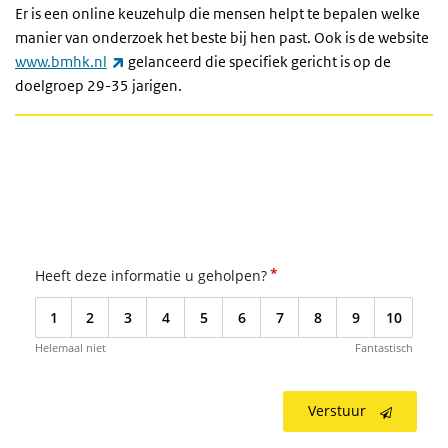
Er is een online keuzehulp die mensen helpt te bepalen welke
manier van onderzoek het beste bij hen past. Ook is de website
(externe link)
www.bmhk.nl
gelanceerd die specifiek gericht is op de
doelgroep 29-35 jarigen.
*
Heeft deze informatie u geholpen?
1
2
3
4
5
6
7
8
9
10
Helemaal niet
Fantastisch
Verstuur