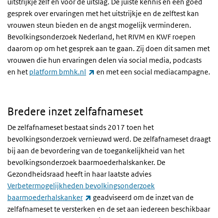
uitstrijkje zelf en voor de uitslag. De juiste kennis en een goed
gesprek over ervaringen met het uitstrijkje en de zelftest kan
vrouwen steun bieden en de angst mogelijk verminderen.
Bevolkingsonderzoek Nederland, het RIVM en KWF roepen
daarom op om het gesprek aan te gaan. Zij doen dit samen met
vrouwen die hun ervaringen delen via social media, podcasts
(externe link)
en het
platform bmhk.nl
en met een social mediacampagne.
Bredere inzet zelfafnameset
De zelfafnameset bestaat sinds 2017 toen het
bevolkingsonderzoek vernieuwd werd. De zelfafnameset draagt
bij aan de bevordering van de toegankelijkheid van het
bevolkingsonderzoek baarmoederhalskanker. De
Gezondheidsraad heeft in haar laatste advies
Verbetermogelijkheden bevolkingsonderzoek
(externe link)
baarmoederhalskanker
geadviseerd om de inzet van de
zelfafnameset te versterken en de set aan iedereen beschikbaar