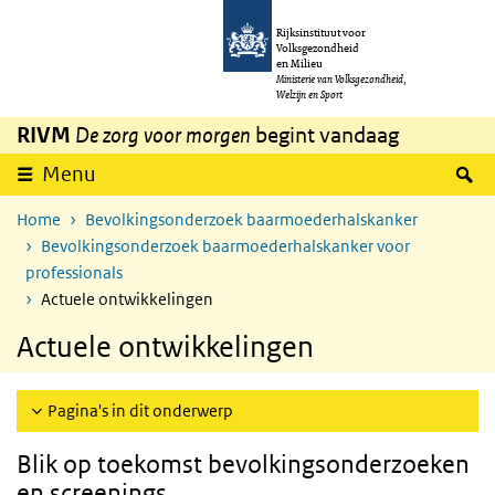
Overslaan en naar de inhoud gaan
Direct naar de hoofdnavigatie
Rijksinstituut voor
Volksgezondheid
en Milieu
Ministerie van Volksgezondheid,
Welzijn en Sport
RIVM
De zorg voor morgen
begint vandaag
Z
Menu
Home
Bevolkingsonderzoek baarmoederhalskanker
Bevolkingsonderzoek baarmoederhalskanker voor
professionals
Actuele ontwikkelingen
Actuele ontwikkelingen
Pagina's in dit onderwerp
Blik op toekomst bevolkingsonderzoeken
en screenings