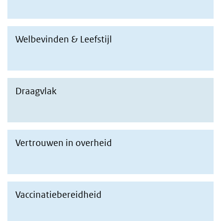
Welbevinden & Leefstijl
naar resultaten welbevinden en leefstijl
Draagvlak
naar resultaten draagvlak
Vertrouwen in overheid
naar resultaten vertrouwen in overheid
Vaccinatiebereidheid
naar resultaten vaccinatiebereidheid