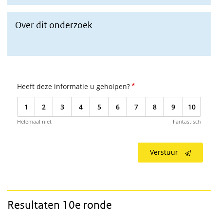
Over dit onderzoek
Hoe onderzoek uitgevoerd
*
Heeft deze informatie u geholpen?
1
2
3
4
5
6
7
8
9
10
Helemaal niet
Fantastisch
Verstuur
Resultaten 10e ronde