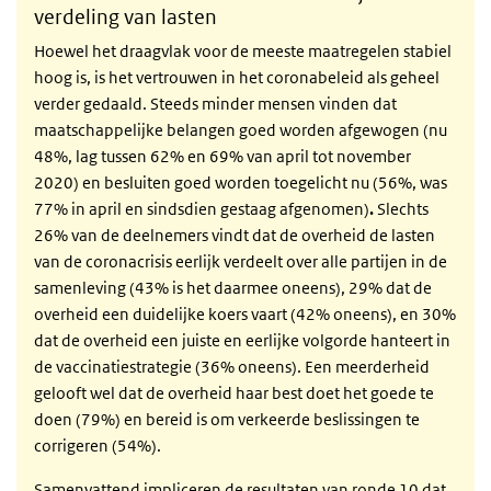
verdeling van lasten
Hoewel het draagvlak voor de meeste maatregelen stabiel
hoog is, is het vertrouwen in het coronabeleid als geheel
verder gedaald. Steeds minder mensen vinden dat
maatschappelijke belangen goed worden afgewogen (nu
48%, lag tussen 62% en 69% van april tot november
2020) en besluiten goed worden toegelicht nu (56%, was
77% in april en sindsdien gestaag afgenomen)
.
Slechts
26% van de deelnemers vindt dat de overheid de lasten
van de coronacrisis eerlijk verdeelt over alle partijen in de
samenleving (43% is het daarmee oneens), 29% dat de
overheid een duidelijke koers vaart (42% oneens), en 30%
dat de overheid een juiste en eerlijke volgorde hanteert in
de vaccinatiestrategie (36% oneens). Een meerderheid
gelooft wel dat de overheid haar best doet het goede te
doen (79%) en bereid is om verkeerde beslissingen te
corrigeren (54%).
Samenvattend impliceren de resultaten van ronde 10 dat