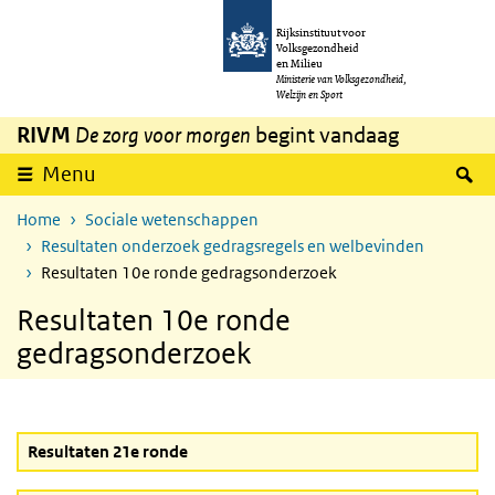
Overslaan en naar de inhoud gaan
Direct naar de hoofdnavigatie
Rijksinstituut voor
Volksgezondheid
en Milieu
Ministerie van Volksgezondheid,
Welzijn en Sport
RIVM
De zorg voor morgen
begint vandaag
Z
Menu
Home
Sociale wetenschappen
Resultaten onderzoek gedragsregels en welbevinden
Resultaten 10e ronde gedragsonderzoek
Resultaten 10e ronde
gedragsonderzoek
Resultaten 21e ronde