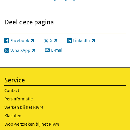
Deel deze pagina
Facebook
X
LinkedIn
(externe link)
(externe link)
(externe link)
E-mail
WhatsApp
(externe link)
Service
Contact
Persinformatie
Werken bij het RIVM
Klachten
Woo-verzoeken bij het RIVM