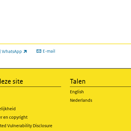
E-mail
WhatsApp
xterne link)
eze site
Talen
English
Nederlands
lijkheid
r en copyright
ed Vulnerability Disclosure