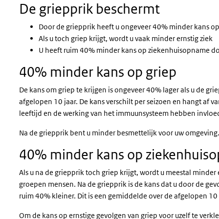
De griepprik beschermt
Door de griepprik heeft u ongeveer 40% minder kans op
Als u toch griep krijgt, wordt u vaak minder ernstig ziek
U heeft ruim 40% minder kans op ziekenhuisopname do
40% minder kans op griep
De kans om griep te krijgen is ongeveer 40% lager als u de gri
afgelopen 10 jaar. De kans verschilt per seizoen en hangt af v
leeftijd en de werking van het immuunsysteem hebben invloe
Na de griepprik bent u minder besmettelijk voor uw omgeving
40% minder kans op ziekenhui
Als u na de griepprik toch griep krijgt, wordt u meestal minder e
groepen mensen. Na de griepprik is de kans dat u door de ge
ruim 40% kleiner. Dit is een gemiddelde over de afgelopen 10 
Om de kans op ernstige gevolgen van griep voor uzelf te verkle