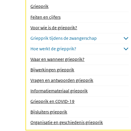
Griepprik
(Actieve pagina)
Feiten en cijfers
Voor wie is de griepprik?
Griepprik tijdens de zwangerschap
Submenu openen
Hoe werkt de griepprik?
Submenu openen
Waar en wanneer griepprik?
Bijwerkingen griepprik
Vragen en antwoorden griepprik
Informatiemateriaal griepprik
Griepprik en COVID-19
Bijsluiters griepprik
Organisatie en geschiedenis griepprik