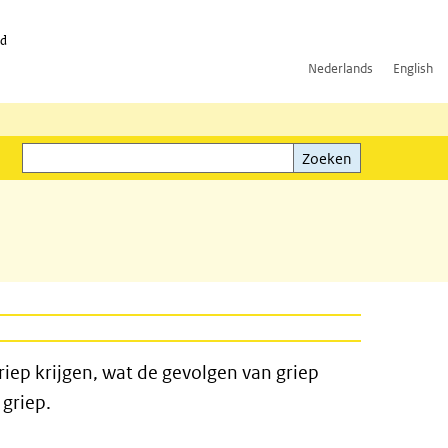
id
Nederlands
English
Zoeken
ink)
Zoeken
riep krijgen, wat de gevolgen van griep
 griep.