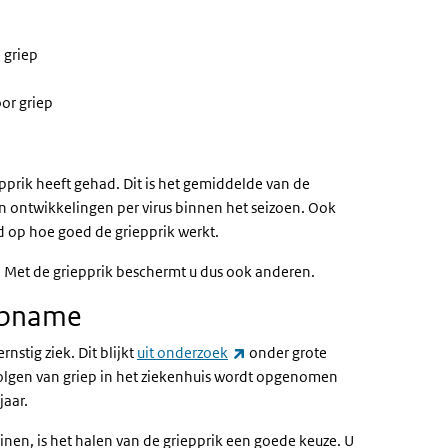
 griep
or griep
epprik heeft gehad. Dit is het gemiddelde van de
an ontwikkelingen per virus binnen het seizoen. Ook
d op hoe goed de griepprik werkt.
. Met de griepprik beschermt u dus ook anderen.
sopname
(externe link)
rnstig ziek. Dit blijkt
uit onderzoek
onder grote
volgen van griep in het ziekenhuis wordt opgenomen
jaar.
inen, is het halen van de griepprik een goede keuze. U