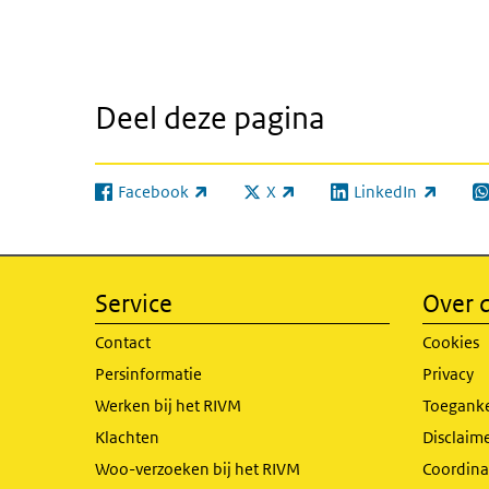
Deel deze pagina
Facebook
X
LinkedIn
(externe link)
(externe link)
(externe link)
(e
Service
Over d
Contact
Cookies
Persinformatie
Privacy
Werken bij het RIVM
Toeganke
Klachten
Disclaime
Woo-verzoeken bij het RIVM
Coordinat