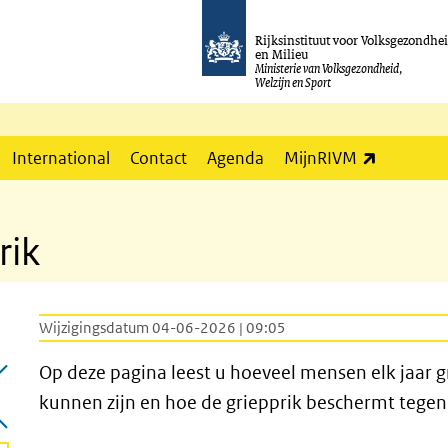
Rijksinstituut voor Volksgezondhe
en Milieu
Ministerie van Volksgezondheid,
Welzijn en Sport
(externe l
International
Contact
Agenda
MijnRIVM
rik
Wijzigingsdatum 04-06-2026 | 09:05
Op deze pagina leest u hoeveel mensen elk jaar g
kunnen zijn en hoe de griepprik beschermt tegen