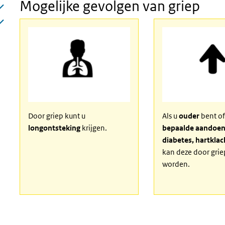
Mogelijke gevolgen van griep
Door griep kunt u
Als u
ouder
bent of
longontsteking
krijgen.
bepaalde aandoeni
diabetes, hartkla
kan deze door grie
worden.