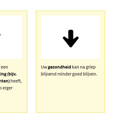
 een
Uw
gezondheid
kan na griep
ng (bijv.
blijvend minder goed blijven.
chten)
heeft,
p erger