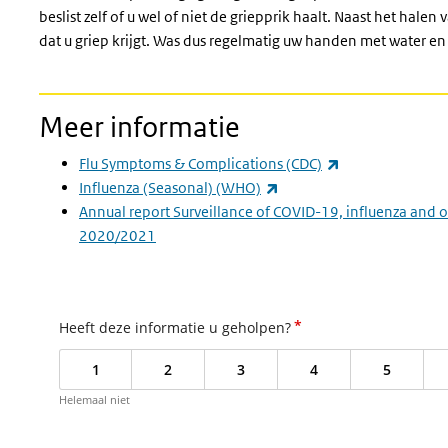
beslist zelf of u wel of niet de griepprik haalt. Naast het hale
dat u griep krijgt. Was dus regelmatig uw handen met water en
Meer informatie
(externe link)
Flu Symptoms & Complications (CDC)
(externe link)
Influenza (Seasonal) (WHO)
Annual report Surveillance of COVID-19, influenza and ot
2020/2021
*
Heeft deze informatie u geholpen?
1
2
3
4
5
Helemaal niet