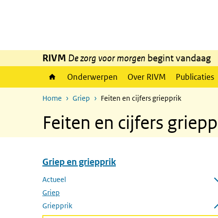
Overslaan en naar de inhoud gaan
Direct naar de hoofdnavigatie
RIVM
De zorg voor morgen
begint vandaag
Onderwerpen
Over RIVM
Publicaties
Home
Griep
Feiten en cijfers griepprik
Feiten en cijfers griepp
Griep en griepprik
Overslaan menu Griep en griepprik
Actueel
Submenu openen
Griep
Griepprik
Submenu sluiten