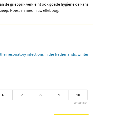
n van de griepprik verkleint ook goede hygiëne de kans
 zeep. Hoest en nies in uw elleboog.
her respiratory infections in the Netherlands: winter
6
7
8
9
10
Fantastisch