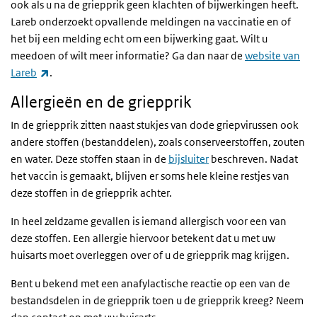
ook als u na de griepprik geen klachten of bijwerkingen heeft.
Lareb onderzoekt opvallende meldingen na vaccinatie en of
het bij een melding echt om een bijwerking gaat. Wilt u
meedoen of wilt meer informatie? Ga dan naar de
website van
(externe link)
Lareb
.
Allergieën en de griepprik
In de griepprik zitten naast stukjes van dode griepvirussen ook
andere stoffen (bestanddelen), zoals conserveerstoffen, zouten
en water. Deze stoffen staan in de
bijsluiter
beschreven. Nadat
het vaccin is gemaakt, blijven er soms hele kleine restjes van
deze stoffen in de griepprik achter.
In heel zeldzame gevallen is iemand allergisch voor een van
deze stoffen. Een allergie hiervoor betekent dat u met uw
huisarts moet overleggen over of u de griepprik mag krijgen.
Bent u bekend met een anafylactische reactie op een van de
bestandsdelen in de griepprik toen u de griepprik kreeg? Neem