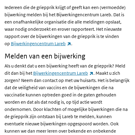
Iedereen die de griepprik krijgt of geeft kan een (vermoedde)
bijwerking melden bij het Bijwerkingencentrum Lareb. Dat is
een onafhankelijke organisatie die alle meldingen opslaat,
waar nodig onderzoekt en erover rapporteert. Het nieuwste
rapport over de bijwerkingen van de griepprik is te vinden
(externe link)
op
Bijwerkingencentrum Lareb
.
Melden van een bijwerking
Als u denkt dat u een bijwerking heeft van de griepprik? Meld
(externe link)
dit dan bij het
Bijwerkingencentrum Lareb
. Maakt u zich
zorgen? Neem dan contact op met uw huisarts. Het is belangrijk
dat de veiligheid van vaccins en de bijwerkingen die na
vaccinatie kunnen optreden goed in de gaten gehouden
worden en dat als dat nodig is, op tijd actie wordt
ondernomen. Door klachten of mogelijke bijwerkingen die na
de griepprik zijn ontstaan bij Lareb te melden, kunnen
eventuele nieuwe bijwerkingen opgespoord worden. Ook
kunnen we dan meer leren over bekende en onbekende