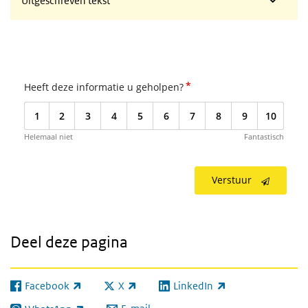
Uitgeschreven tekst
*
Heeft deze informatie u geholpen?
1
2
3
4
5
6
7
8
9
10
Helemaal niet
Fantastisch
Verstuur
Deel deze pagina
Facebook
X
LinkedIn
(externe link)
(externe link)
(externe link)