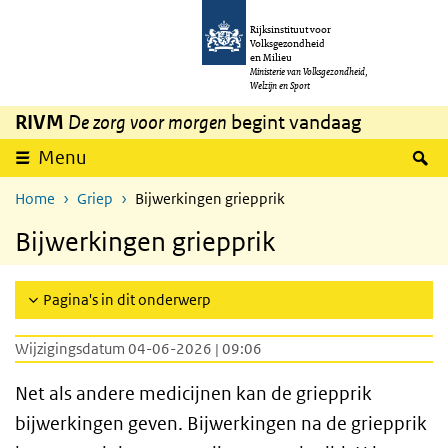
Overslaan en naar de inhoud gaan
Direct naar de hoofdnavigatie
Rijksinstituut voor
Volksgezondheid
en Milieu
Ministerie van Volksgezondheid,
Welzijn en Sport
RIVM
De zorg voor morgen
begint vandaag
Z
Menu
Home
Griep
Bijwerkingen griepprik
Bijwerkingen griepprik
Pagina's in dit onderwerp
Wijzigingsdatum 04-06-2026 | 09:06
Net als andere medicijnen kan de griepprik
bijwerkingen geven. Bijwerkingen na de griepprik