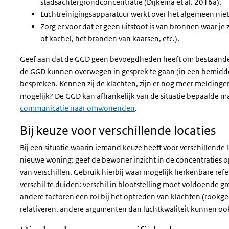
stadsachtergrondconcentratie
(
Dijkema et al. 2016a
)
.
Luchtreinigingsapparatuur werkt over het algemeen niet
Zorg er voor dat er geen uitstoot is van bronnen waar je 
of kachel,
het branden van kaarsen,
etc.).
Geef aan dat de GGD geen bevoegdheden heeft om bestaande o
de GGD kunnen overwegen in gesprek te gaan (in een bemiddel
bespreken. Kennen zij de klachten, zijn er nog meer meldingen
mogelijk? De GGD kan afhankelijk van de situatie bepaalde ma
communicatie naar omwonenden
.
Bij keuze voor verschillende locaties
Bij een situatie waarin iemand keuze heeft voor verschillende 
nieuwe woning: geef de bewoner inzicht in de concentraties op 
van verschillen. Gebruik hierbij waar mogelijk herkenbare ref
verschil te duiden: verschil in blootstelling moet voldoende g
andere factoren een rol bij het optreden van klachten (rookge
relativeren, andere argumenten dan luchtkwaliteit kunnen ook 