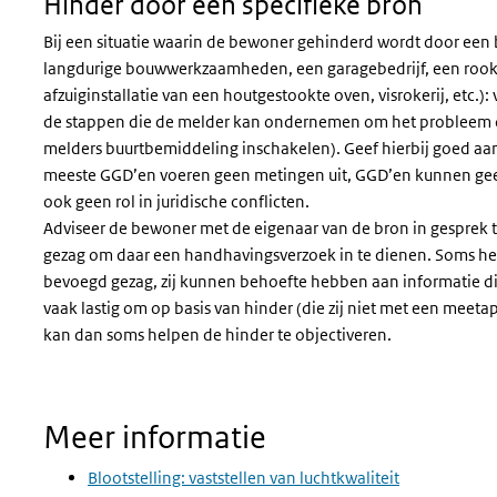
Hinder door een specifieke bron
Bij een situatie waarin de bewoner gehinderd wordt door een 
langdurige bouwwerkzaamheden, een garagebedrijf, een rookga
afzuiginstallatie van een houtgestookte oven, visrokerij, etc.
de stappen die de melder kan ondernemen om het probleem op
melders buurtbemiddeling inschakelen). Geef hierbij goed aan
meeste GGD’en voeren geen metingen uit, GGD’en kunnen ge
ook geen rol in juridische conflicten.
Adviseer de bewoner met de eigenaar van de bron in gesprek 
gezag om daar een handhavingsverzoek in te dienen. Soms he
bevoegd gezag, zij kunnen behoefte hebben aan informatie d
vaak lastig om op basis van hinder (die zij niet met een meet
kan dan soms helpen de hinder te objectiveren.
Meer informatie
Blootstelling: vaststellen van luchtkwaliteit