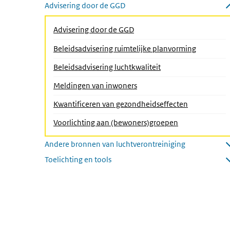
Submenu openen
Advisering door de GGD
Submenu sluiten
Advisering door de GGD
Beleidsadvisering ruimtelijke planvorming
Beleidsadvisering luchtkwaliteit
(Actieve pagina)
Meldingen van inwoners
Kwantificeren van gezondheidseffecten
Voorlichting aan (bewoners)groepen
Andere bronnen van luchtverontreiniging
Submenu openen
Toelichting en tools
Submenu openen