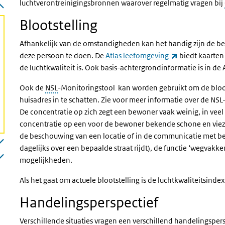
luchtverontreinigingsbronnen waarover regelmatig vragen bij
Blootstelling
Afhankelijk van de omstandigheden kan het handig zijn de bew
(externe link)
deze persoon te doen. De
Atlas leefomgeving
biedt kaarten 
de luchtkwaliteit is. Ook basis-achtergrondinformatie is in de 
Ook de
NSL
-Monitoringstool kan worden gebruikt om de bloo
huisadres in te schatten. Zie voor meer informatie over de NS
De concentratie op zich zegt een bewoner vaak weinig, in veel 
concentratie op een voor de bewoner bekende schone en vieze 
de beschouwing van een locatie of in de communicatie met be
dagelijks over een bepaalde straat rijdt), de functie ‘wegvakk
mogelijkheden.
Als het gaat om actuele blootstelling is de luchtkwaliteitsindex
Handelingsperspectief
Verschillende situaties vragen een verschillend handelingspe