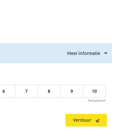
Meer informatie
6
7
8
9
10
Fantastisch
Verstuur