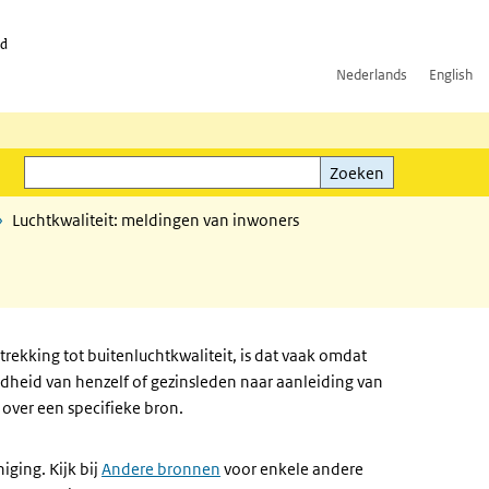
id
Nederlands
English
Zoeken
ink)
Zoeken
Luchtkwaliteit: meldingen van inwoners
rekking tot buitenluchtkwaliteit, is dat vaak omdat
ndheid van henzelf of gezinsleden naar aanleiding van
over een specifieke bron.
iging. Kijk bij
Andere bronnen
voor enkele andere