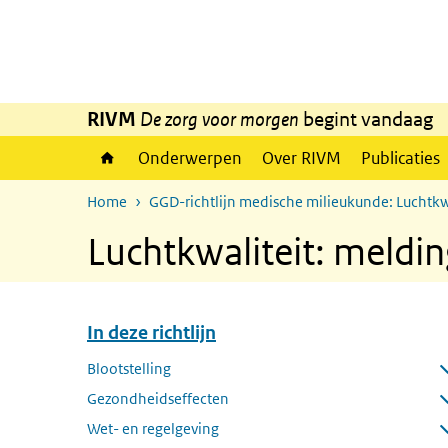
Overslaan en naar de inhoud gaan
Direct naar de hoofdnavigatie
RIVM
De zorg voor morgen
begint vandaag
Onderwerpen
Over RIVM
Publicaties
Home
GGD-richtlijn medische milieukunde: Luchtkw
Luchtkwaliteit: meldi
In deze richtlijn
Overslaan menu In deze richtlijn
Blootstelling
Submenu openen
Gezondheidseffecten
Submenu openen
Wet- en regelgeving