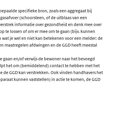
bepaalde specifieke bron, zoals een aggregaat bij
safvoer (schoorsteen, of de uitblaas van een
): verstrek informatie over gezondheid en denk mee over
 te lossen of om er mee om te gaan (bijv. kunnen
 wat je wel en niet kan betekenen voor een melder: de
en maatregelen afdwingen en de GGD heeft meestal
te gaan en/of verwijs de bewoner naar het bevoegd
lpt het om (bemiddelend) contact te hebben met het
ie de GGD kan verstrekken. Ook vinden handhavers het
apparaat kunnen vaststellen) in actie te komen, de GGD