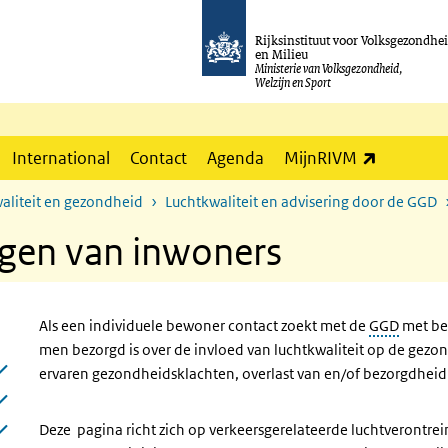
Rijksinstituut voor Volksgezondhe
en Milieu
Ministerie van Volksgezondheid,
Welzijn en Sport
(externe l
International
Contact
Agenda
MijnRIVM
aliteit en gezondheid
Luchtkwaliteit en advisering door de GGD
ngen van inwoners
Als een individuele bewoner contact zoekt met de
GGD
met bet
men bezorgd is over de invloed van luchtkwaliteit op de gezo
ervaren gezondheidsklachten, overlast van en/of bezorgdheid 
Deze pagina richt zich op verkeersgerelateerde luchtverontrein