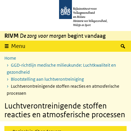
Overslaan en naar de inhoud gaan
Direct naar de hoofdnavigatie
Rijksinstituut voor
Volksgezondheid
en Milieu
Ministerie van Volksgezondheid,
Welzijn en Sport
RIVM
De zorg voor morgen
begint vandaag
Z
Menu
Home
GGD-richtlijn medische milieukunde: Luchtkwaliteit en
gezondheid
Blootstelling aan luchtverontreiniging
Luchtverontreinigende stoffen reacties en atmosferische
processen
Luchtverontreinigende stoffen
reacties en atmosferische processen