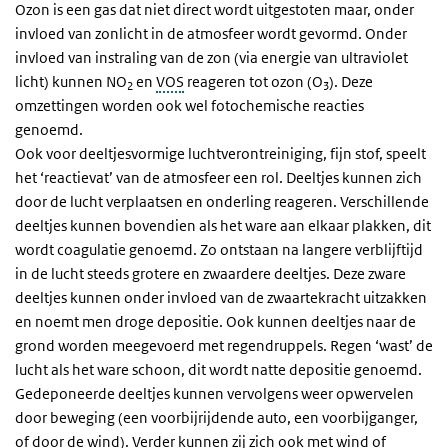
Ozon is een gas dat niet direct wordt uitgestoten maar, onder
invloed van zonlicht in de atmosfeer wordt gevormd. Onder
invloed van instraling van de zon (via energie van ultraviolet
licht) kunnen NO
en
VOS
reageren tot ozon (O
). Deze
2
3
omzettingen worden ook wel fotochemische reacties
genoemd.
Ook voor deeltjesvormige luchtverontreiniging, fijn stof, speelt
het ‘reactievat’ van de atmosfeer een rol. Deeltjes kunnen zich
door de lucht verplaatsen en onderling reageren. Verschillende
deeltjes kunnen bovendien als het ware aan elkaar plakken, dit
wordt coagulatie genoemd. Zo ontstaan na langere verblijftijd
in de lucht steeds grotere en zwaardere deeltjes. Deze zware
deeltjes kunnen onder invloed van de zwaartekracht uitzakken
en noemt men droge depositie. Ook kunnen deeltjes naar de
grond worden meegevoerd met regendruppels. Regen ‘wast’ de
lucht als het ware schoon, dit wordt natte depositie genoemd.
Gedeponeerde deeltjes kunnen vervolgens weer opwervelen
door beweging (een voorbijrijdende auto, een voorbijganger,
of door de wind). Verder kunnen zij zich ook met wind of