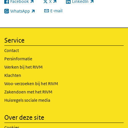
Facebook
X
LinkedIn
(externe link)
(externe link)
(externe link)
E-mail
WhatsApp
(externe link)
Service
Contact
Persinformatie
Werken bij het RIVM
Klachten
Woo-verzoeken bij het RIVM
Zakendoen met het RIVM
Huisregels sociale media
Over deze site
Cookies