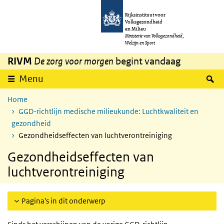
Overslaan en naar de inhoud gaan
Direct naar de hoofdnavigatie
Rijksinstituut voor
Volksgezondheid
en Milieu
Ministerie van Volksgezondheid,
Welzijn en Sport
RIVM
De zorg voor morgen
begint vandaag
Z
Menu
Home
GGD-richtlijn medische milieukunde: Luchtkwaliteit en
gezondheid
Gezondheidseffecten van luchtverontreiniging
Gezondheidseffecten van
luchtverontreiniging
Pagina's in dit onderwerp