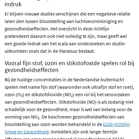
indruk
Er blijven nieuwe studies verschijnen die een negatieve relatie
laten zien tussen blootstelling aan luchtverontreiniging en
gezondheidseffecten. Het overzicht in deze richtlijn
pretendeert daarom ook niet volledig te zijn, maar geeft wel
een goede indruk van het scala aan onderzoeken en studie-
uitkomsten zoals dat in de literatuur bestaat.
Vooral fijn stof, ozon en stikstofoxide spelen rol bij
gezondheidseffecten
Bij de huidige concentraties in de Nederlandse buitenlucht
spelen met name fijn stof (waaronder ook ultrafijn stof en roet),
ozon (O
) en stikstofdioxide (NO
) een rol bij het veroorzaken
3
2
van gezondheidseffecten. Stikstofoxide (NO) is als zodanig niet
schadelijk voor de gezondheid, maar is wel van belang voor de
vorming van NO
. De beschreven gezondheidseffecten van
2
blootstelling aan ozon worden behandeld in de
GGD-richtlijn
Smog en Gezondheid
. Inmiddels zijn ook lange-termijn