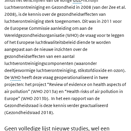
Sinds het verschijnen van de vorige
GGD
-richtlijn
Luchtverontreiniging en Gezondheid in 2008
(
van der Zee et al.
2008
)
, is de kennis over de gezondheidseffecten van
luchtverontreiniging sterk toegenomen. Dit was in 2011 voor
de Europese Commissie aanleiding om aan de
Wereldgezondheidsorganisatie (WHO) de vraag voor te leggen
of het Europese luchtkwaliteitsbeleid diende te worden
aangepast aan de nieuwe inzichten over de
gezondheidseffecten van een aantal
luchtverontreinigingscomponenten (waaronder
deeltjesvormige luchtverontreiniging, stikstofdioxide en ozon).
De
WHO
heeft deze vraag geoperationaliseerd in twee
projecten: het project “Review of evidence on health aspects of
air pollution”
(
WHO 2013a
)
en “Health risks of air pollution in
Europe”
(
WHO 2013b
)
.
In het een rapport van de
Gezondheidsraad is deze kennis verder geactualiseerd
(
Gezondheidsraad 2018
)
.
Geen volledige lijst nieuwe studies, wel een