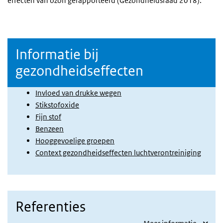
effecten van ozon gerapporteerd
(
Gezondheidsraad 2018
)
.
Informatie bij
gezondheidseffecten
Invloed van drukke wegen
Stikstofoxide
Fijn stof
Benzeen
Hooggevoelige groepen
Context gezondheidseffecten luchtverontreiniging
Referenties