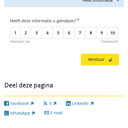
Meer informatie
*
Heeft deze informatie u geholpen?
1
2
3
4
5
6
7
8
9
10
Helemaal niet
Fantastisch
Verstuur
Deel deze pagina
Facebook
X
LinkedIn
(externe link)
(externe link)
(externe link)
E-mail
WhatsApp
(externe link)