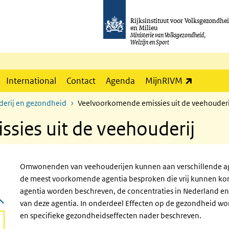
Rijksinstituut voor Volksgezondhe
en Milieu
Ministerie van Volksgezondheid,
Welzijn en Sport
(externe l
International
Contact
Agenda
MijnRIVM
derij en gezondheid
Veelvoorkomende emissies uit de veehouderi
sies uit de veehouderij
Omwonenden van veehouderijen kunnen aan verschillende age
de meest voorkomende agentia besproken die vrij kunnen ko
agentia worden beschreven, de concentraties in Nederland en 
van deze agentia. In onderdeel Effecten op de gezondheid word
en specifieke gezondheidseffecten nader beschreven.
ve pagina)