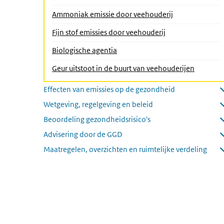
Ammoniak emissie door veehouderij
Fijn stof emissies door veehouderij
Biologische agentia
Geur uitstoot in de buurt van veehouderijen
Effecten van emissies op de gezondheid
Submenu openen
Wetgeving, regelgeving en beleid
Submenu openen
Beoordeling gezondheidsrisico's
Submenu openen
Advisering door de GGD
Submenu openen
Maatregelen, overzichten en ruimtelijke verdeling
Submenu openen