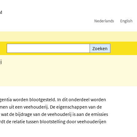
id
Nederlands
English
Zoeken
ink)
Zoeken
j
ntia worden blootgesteld. In dit onderdeel worden
men uit een veehouderij. De eigenschappen van de
wat de bijdrage van de veehouderij is aan de emissies
t de relatie tussen blootstelling door veehouderijen