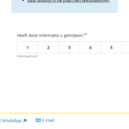
Geur uitstoot in de buurt van veehouderijen
*
Heeft deze informatie u geholpen?
1
2
3
4
5
Helemaal niet
E-mail
WhatsApp
xterne link)