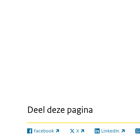
Deel deze pagina
Facebook
X
LinkedIn
(externe link)
(externe link)
(externe link)
(e