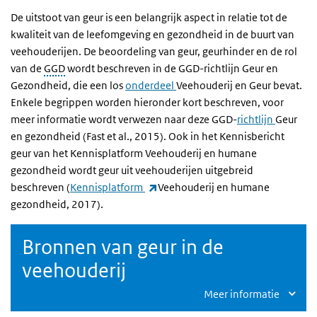
De uitstoot van geur is een belangrijk aspect in relatie tot de
kwaliteit van de leefomgeving en gezondheid in de buurt van
veehouderijen. De beoordeling van geur, geurhinder en de rol
van de
GGD
wordt beschreven in de GGD-richtlijn Geur en
Gezondheid, die een los
onderdeel
Veehouderij en Geur bevat.
Enkele begrippen worden hieronder kort beschreven, voor
meer informatie wordt verwezen naar deze GGD-
richtlijn
Geur
en gezondheid (Fast et al., 2015). Ook in het Kennisbericht
geur van het Kennisplatform Veehouderij en humane
gezondheid wordt geur uit veehouderijen uitgebreid
(externe link)
beschreven (
Kennisplatform
Veehouderij en humane
gezondheid, 2017).
Bronnen van geur in de
veehouderij
Meer informatie