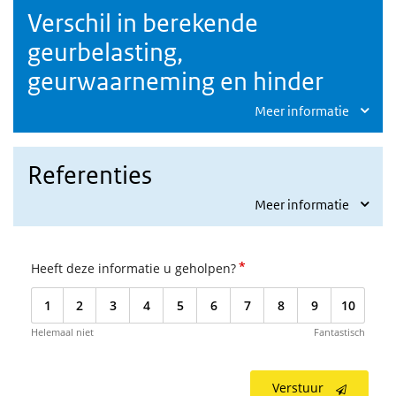
Verschil in berekende
geurbelasting,
geurwaarneming en hinder
Meer informatie
Referenties
Meer informatie
*
Heeft deze informatie u geholpen?
1
2
3
4
5
6
7
8
9
10
Helemaal niet
Fantastisch
Verstuur