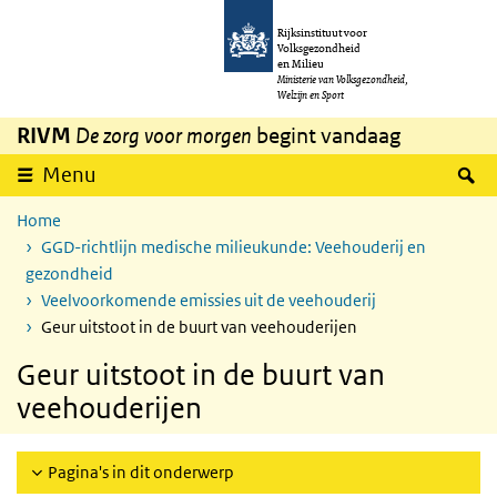
Overslaan en naar de inhoud gaan
Direct naar de hoofdnavigatie
Rijksinstituut voor
Volksgezondheid
en Milieu
Ministerie van Volksgezondheid,
Welzijn en Sport
RIVM
De zorg voor morgen
begint vandaag
Z
Menu
Home
GGD-richtlijn medische milieukunde: Veehouderij en
gezondheid
Veelvoorkomende emissies uit de veehouderij
Geur uitstoot in de buurt van veehouderijen
Geur uitstoot in de buurt van
veehouderijen
Pagina's in dit onderwerp