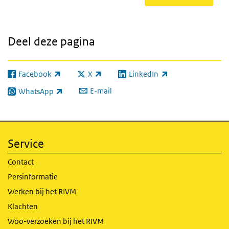
Deel deze pagina
Facebook
X
LinkedIn
(externe link)
(externe link)
(externe link)
E-mail
WhatsApp
(externe link)
Service
Contact
Persinformatie
Werken bij het RIVM
Klachten
Woo-verzoeken bij het RIVM