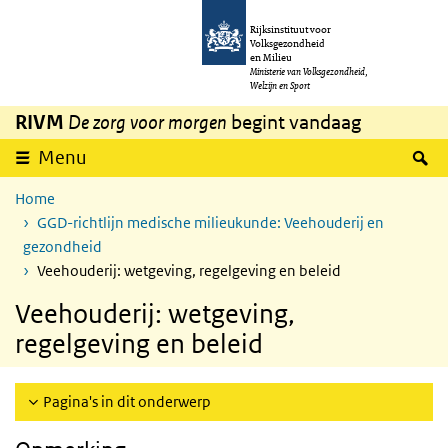
Overslaan en naar de inhoud gaan
Direct naar de hoofdnavigatie
Rijksinstituut voor
Volksgezondheid
en Milieu
Ministerie van Volksgezondheid,
Welzijn en Sport
RIVM
De zorg voor morgen
begint vandaag
Z
Menu
Home
GGD-richtlijn medische milieukunde: Veehouderij en
gezondheid
Veehouderij: wetgeving, regelgeving en beleid
Veehouderij: wetgeving,
regelgeving en beleid
Pagina's in dit onderwerp