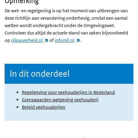
Opmerking
De wet- en regelgeving is op het moment van uitbrengen van
deze richtlijn aan verandering onderhevig, omdat een aantal
wetten wordt ondergebracht onder de Omgevingswet.
Controleer dus altijd de actuele stand van zaken bijvoorbeeld
(externe link)
(externe link)
op
rijksoverheid.nl
of
infomil.nl
.
In dit onderdeel
Regelgeving voor veehouderijen in Nederland
Grenswaarden wetgeving veehouderij
Beleid veehouderijen