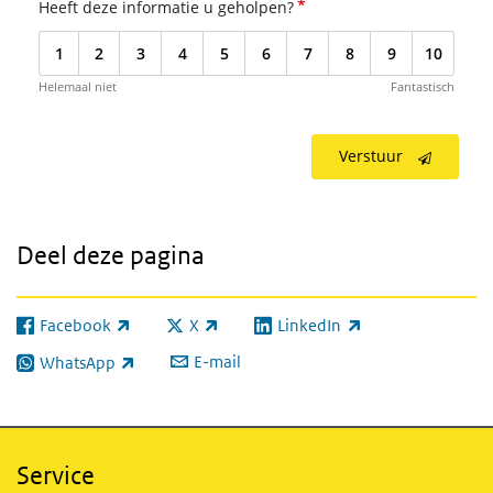
*
Heeft deze informatie u geholpen?
1
2
3
4
5
6
7
8
9
10
Helemaal niet
Fantastisch
Verstuur
Deel deze pagina
Facebook
X
LinkedIn
(externe link)
(externe link)
(externe link)
E-mail
WhatsApp
(externe link)
Service