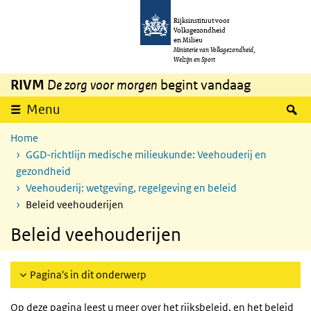
Overslaan en naar de inhoud gaan
Direct naar de hoofdnavigatie
Rijksinstituut voor
Volksgezondheid
en Milieu
Ministerie van Volksgezondheid,
Welzijn en Sport
RIVM
De zorg voor morgen
begint vandaag
Z
Menu
Home
GGD-richtlijn medische milieukunde: Veehouderij en
gezondheid
Veehouderij: wetgeving, regelgeving en beleid
Beleid veehouderijen
Beleid veehouderijen
Pagina's in dit onderwerp
Op deze pagina leest u meer over het rijksbeleid, en het beleid