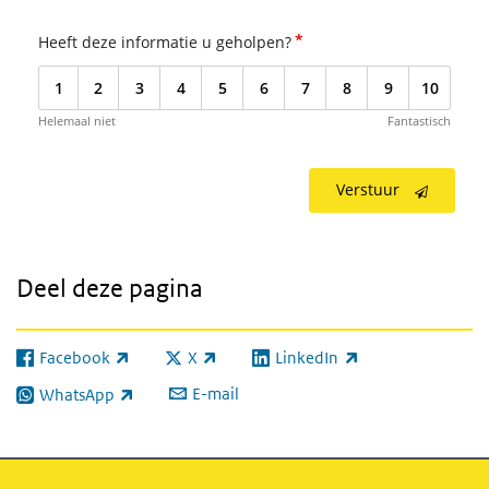
*
Heeft deze informatie u geholpen?
1
2
3
4
5
6
7
8
9
10
Helemaal niet
Fantastisch
Verstuur
Deel deze pagina
Facebook
X
LinkedIn
(externe link)
(externe link)
(externe link)
E-mail
WhatsApp
(externe link)