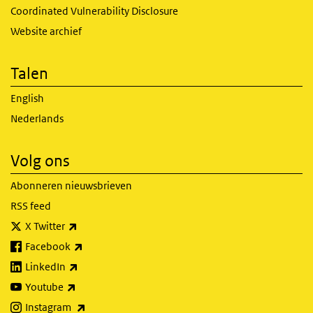
Coordinated Vulnerability Disclosure
Website archief
Talen
English
Nederlands
Volg ons
Abonneren nieuwsbrieven
RSS feed
(externe link)
X Twitter
(externe link)
Facebook
(externe link)
LinkedIn
(externe link)
Youtube
(externe link)
Instagram