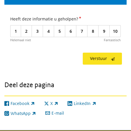
*
Heeft deze informatie u geholpen?
1
2
3
4
5
6
7
8
9
10
Helemaal niet
Fantastisch
Verstuur
Deel deze pagina
Facebook
X
LinkedIn
(externe link)
(externe link)
(externe link)
E-mail
WhatsApp
(externe link)