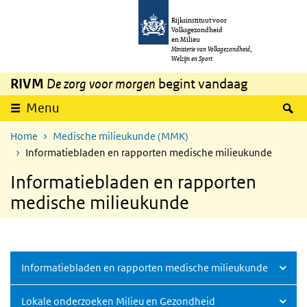
Overslaan en naar de inhoud gaan
Direct naar de hoofdnavigatie
Rijksinstituut voor
Volksgezondheid
en Milieu
Ministerie van Volksgezondheid,
Welzijn en Sport
RIVM
De zorg voor morgen
begint vandaag
Z
Menu
Home
Medische milieukunde (MMK)
Informatiebladen en rapporten medische milieukunde
Informatiebladen en rapporten
medische milieukunde
Informatiebladen en rapporten medische milieukunde
Lokale onderzoeken Milieu en Gezondheid