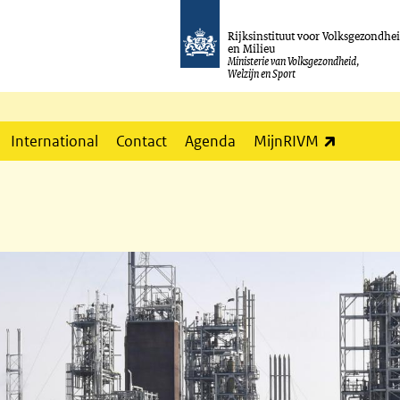
Rijksinstituut voor Volksgezondhe
en Milieu
Ministerie van Volksgezondheid,
Welzijn en Sport
(externe l
International
Contact
Agenda
MijnRIVM