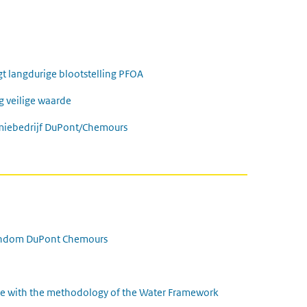
langdurige blootstelling PFOA
g veilige waarde
miebedrijf DuPont/Chemours
 rondom DuPont Chemours
nce with the methodology of the Water Framework