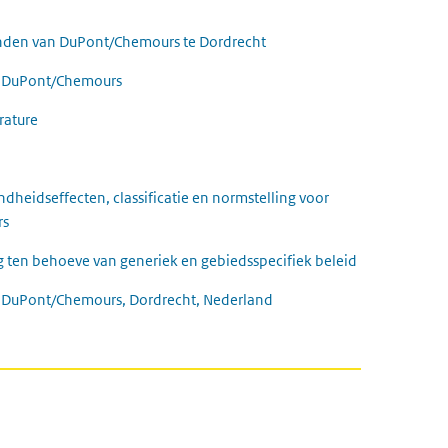
nden van DuPont/Chemours te Dordrecht
n DuPont/Chemours
erature
dheidseffecten, classificatie en normstelling voor
rs
 ten behoeve van generiek en gebiedsspecifiek beleid
: DuPont/Chemours, Dordrecht, Nederland