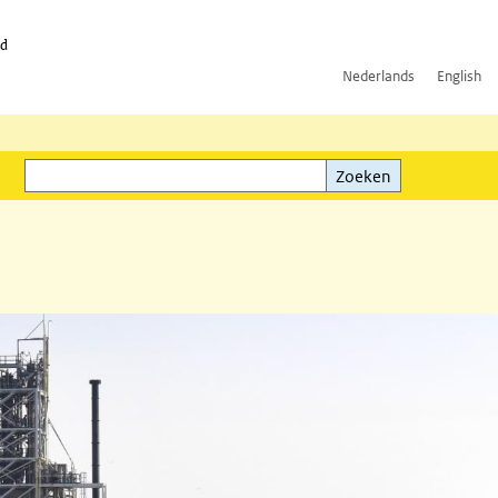
id
Nederlands
English
Zoeken
ink)
Zoeken