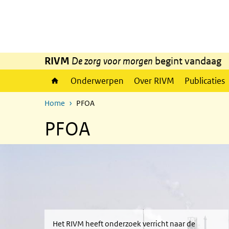
Overslaan en naar de inhoud gaan
Direct naar de hoofdnavigatie
RIVM
De zorg voor morgen
begint vandaag
Onderwerpen
Over RIVM
Publicaties
Home
PFOA
PFOA
Het RIVM heeft onderzoek verricht naar de