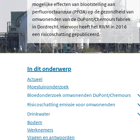
mogelijke effecten van blootstelling aan
perfluoroctaanzuur (PFOA) op de gezondheid van
omwonenden van de DuPont/Chemours fabriek
in Dordrecht. Hiervoor heeft het RIVM in 2016
een risicoschatting gepubliceerd.
In dit onderwerp
Overslaan menu In dit onderwerp
Actueel
Moestuinonderzoek
Bloedonderzoek omwonenden DuPont/Chemours
Submenu openen
Risicoschatting emissie voor omwonenden
Submenu openen
Drinkwater
Submenu openen
Bodem
Werknemers
Vragen en antwoorden