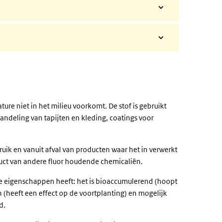
pijltjes
toetsen
omhoog
en
omlaag
om
het
volume
harder
re niet in het milieu voorkomt. De stof is gebruikt
of
ndeling van tapijten en kleding, coatings voor
zachter
te
zetten.
ruik en vanuit afval van producten waar het in verwerkt
duct van andere fluor houdende chemicaliën.
e eigenschappen heeft: het is bioaccumulerend (hoopt
h (heeft een effect op de voortplanting) en mogelijk
d.