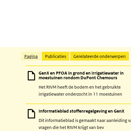
Gerelateerde inhoud
Pagina
Publicaties
Gerelateerde onderwerpen
GenX en PFOA in grond en irrigatiewater in
moestuinen rondom DuPont Chemours
Het RIVM heeft de bodem en het gebruikte
irrigatiewater onderzocht in 11 moestuinen
Informatieblad stoffenregelgeving en GenX
Dit informatieblad is gemaakt naar aanleiding 
vragen die het RIVM krijgt van bev