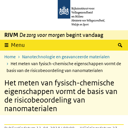
Overslaan en naar de inhoud gaan
Direct naar de hoofdnavigatie
Rijksinstituut voor
Volksgezondheid
en Milieu
Ministerie van Volksgezondheid,
Welzijn en Sport
RIVM
De zorg voor morgen
begint vandaag
Z
Menu
Home
Nanotechnologie en geavanceerde materialen
Het meten van fysisch-chemische eigenschappen vormt de
basis van de risicobeoordeling van nanomaterialen
Het meten van fysisch-chemische
eigenschappen vormt de basis van
de risicobeoordeling van
nanomaterialen