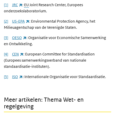
(externe link)
[1]
JRC
:
EU
Joint Research Center, Europees
onderzoekslaboratorium.
(externe link)
[2]
US-EPA
: Environmental Protection Agency, het
Milieuagentschap van de Verenigde Staten.
(externe link)
[3]
OESO
: Organisatie voor Economische Samenwerking
en Ontwikkeling.
(externe link)
[4]
CEN
: European Committee for Standardisation
(Europees samenwerkingsverband van nationale
standaardisatie-instituten).
(externe link)
[5]
ISO
: Internationale Organisatie voor Standaardisatie.
Meer artikelen: Thema Wet- en
regelgeving