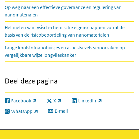
Op weg naar een effectieve governance en regulering van
nanomaterialen
Het meten van fysisch-chemische eigenschappen vormt de
basis van de risicobeoordeling van nanomaterialen
Lange koolstofnanobuisjes en asbestvezels veroorzaken op
vergelijkbare wijze longvlieskanker
Deel deze pagina
Facebook
X
LinkedIn
(externe link)
(externe link)
(externe link)
E-mail
WhatsApp
(externe link)