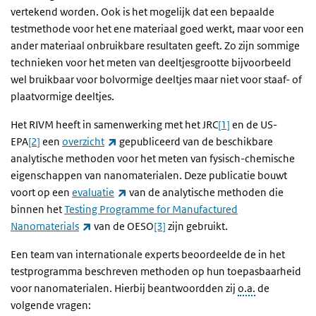
vertekend worden. Ook is het mogelijk dat een bepaalde
testmethode voor het ene materiaal goed werkt, maar voor een
ander materiaal onbruikbare resultaten geeft. Zo zijn sommige
technieken voor het meten van deeltjesgrootte bijvoorbeeld
wel bruikbaar voor bolvormige deeltjes maar niet voor staaf- of
plaatvormige deeltjes.
Het RIVM heeft in samenwerking met het JRC
[1]
en de US-
(externe link)
EPA
[2]
een
overzicht
gepubliceerd van de beschikbare
analytische methoden voor het meten van fysisch-chemische
eigenschappen van nanomaterialen. Deze publicatie bouwt
(externe link)
voort op een
evaluatie
van de analytische methoden die
binnen het
Testing Programme for Manufactured
(externe link)
Nanomaterials
van de OESO
[3]
zijn gebruikt.
Een team van internationale experts beoordeelde de in het
testprogramma beschreven methoden op hun toepasbaarheid
voor nanomaterialen. Hierbij beantwoordden zij
o.a.
de
volgende vragen: