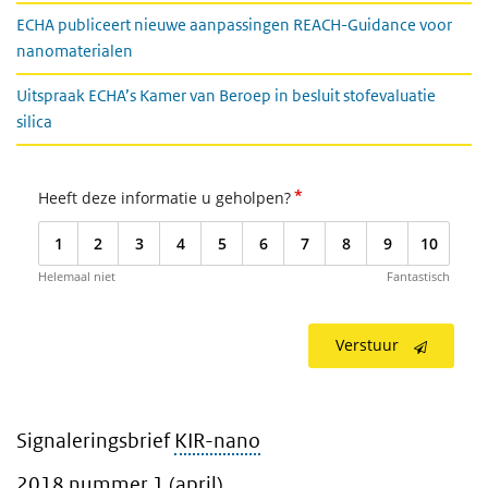
ECHA publiceert nieuwe aanpassingen REACH-Guidance voor
nanomaterialen
Uitspraak ECHA’s Kamer van Beroep in besluit stofevaluatie
silica
*
Heeft deze informatie u geholpen?
1
2
3
4
5
6
7
8
9
10
Helemaal niet
Fantastisch
Verstuur
Signaleringsbrief
KIR-nano
2018 nummer 1 (april)