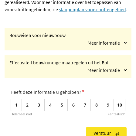
gerealiseerd. Voor meer informatie over het toepassen van
voorschriftengebieden, zie
stappenplan voorschriftengebied
.
Bouweisen voor nieuwbouw
Meer informatie
Effectiviteit bouwkundige maatregelen uit het Bbl
Meer informatie
*
Heeft deze informatie u geholpen?
1
2
3
4
5
6
7
8
9
10
Helemaal niet
Fantastisch
Verstuur