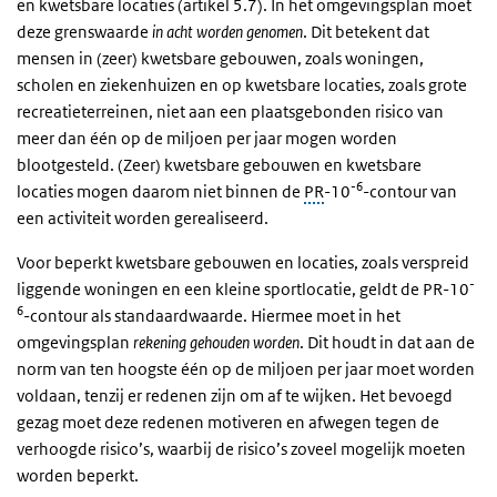
en kwetsbare locaties (artikel 5.7). In het omgevingsplan moet
deze grenswaarde
in acht worden genomen
. Dit betekent dat
mensen in (zeer) kwetsbare gebouwen, zoals woningen,
scholen en ziekenhuizen en op kwetsbare locaties, zoals grote
recreatieterreinen, niet aan een plaatsgebonden risico van
meer dan één op de miljoen per jaar mogen worden
blootgesteld. (Zeer) kwetsbare gebouwen en kwetsbare
-6
locaties mogen daarom niet binnen de
PR
-10
-contour van
een activiteit worden gerealiseerd.
Voor beperkt kwetsbare gebouwen en locaties, zoals verspreid
-
liggende woningen en een kleine sportlocatie, geldt de PR-10
6
-contour als standaardwaarde. Hiermee moet in het
omgevingsplan
rekening gehouden worden
. Dit houdt in dat aan de
norm van ten hoogste één op de miljoen per jaar moet worden
voldaan, tenzij er redenen zijn om af te wijken. Het bevoegd
gezag moet deze redenen motiveren en afwegen tegen de
verhoogde risico’s, waarbij de risico’s zoveel mogelijk moeten
worden beperkt.