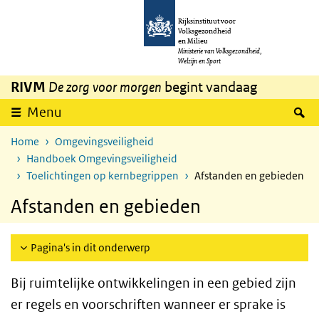
Overslaan en naar de inhoud gaan
Direct naar de hoofdnavigatie
Rijksinstituut voor
Volksgezondheid
en Milieu
Ministerie van Volksgezondheid,
Welzijn en Sport
RIVM
De zorg voor morgen
begint vandaag
Z
Menu
Home
Omgevingsveiligheid
Handboek Omgevingsveiligheid
Toelichtingen op kernbegrippen
Afstanden en gebieden
Afstanden en gebieden
Pagina's in dit onderwerp
Bij ruimtelijke ontwikkelingen in een gebied zijn
er regels en voorschriften wanneer er sprake is