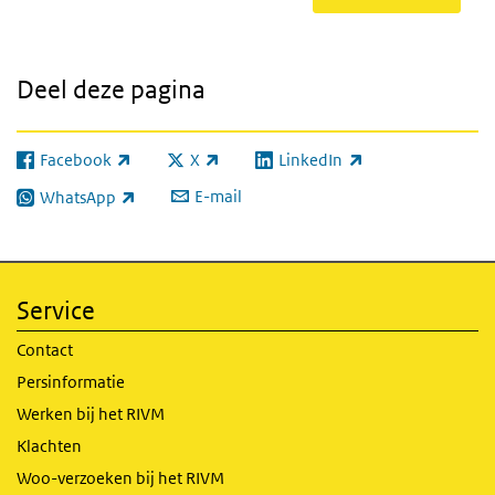
Deel deze pagina
Facebook
X
LinkedIn
(externe link)
(externe link)
(externe link)
E-mail
WhatsApp
(externe link)
Service
Contact
Persinformatie
Werken bij het RIVM
Klachten
Woo-verzoeken bij het RIVM