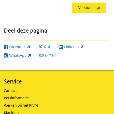
Verstuur
Deel deze pagina
Facebook
X
LinkedIn
(externe link)
(externe link)
(externe link)
E-mail
WhatsApp
(externe link)
Service
Contact
Persinformatie
Werken bij het RIVM
Klachten