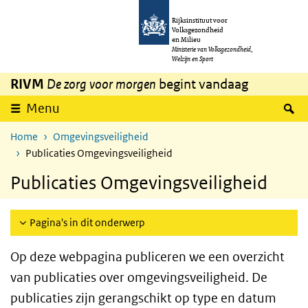
Overslaan en naar de inhoud gaan
Direct naar de hoofdnavigatie
Rijksinstituut voor
Volksgezondheid
en Milieu
Ministerie van Volksgezondheid,
Welzijn en Sport
RIVM
De zorg voor morgen
begint vandaag
Z
Menu
Home
Omgevingsveiligheid
Publicaties Omgevingsveiligheid
Publicaties Omgevingsveiligheid
Pagina's in dit onderwerp
Op deze webpagina publiceren we een overzicht
van publicaties over omgevingsveiligheid. De
publicaties zijn gerangschikt op type en datum