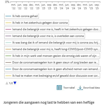
0%
mrt.
jun.
sep.
dec.
mrt.
jun.
sep.
dec.
mrt.
jun.
sep.
dec.
mrt.
jun.
sep.
’22
‘22
'22
'22
’23
'23
'23
'23
'24
'24
'24
'24
'25
"25
'25
Ik heb corona gehad
Ik heb in het ziekenhuis gelegen door corona
Iemand die belangrijk voor me is, heeft in het ziekenhuis gelegen doo…
Iemand die belangrijk voor me is, is overleden aan corona
Ik was bang dat ik of iemand die belangrijk voor mij is corona zou krij…
Iemand die belangrijk voor mij is, heeft long-COVID/post-COVID syn…
Ik heb in mijn werk veel mensen gezien die ernstig ziek waren of zijn …
Door de coronamaatregelen kon ik geen steun of zorg bieden aan ie…
Door de coronamaatregelen kon ik geen afscheid nemen van iemand…
Ik had te maken met bedreiging en/of geweld door discussie over cor…
Ik heb een belangrijke gebeurtenis/evenement niet kunnen meemake…
1/2
Download data
Toon tabel
Einde van interactieve grafiek.
Jongeren die aangaven nog last te hebben van een heftige