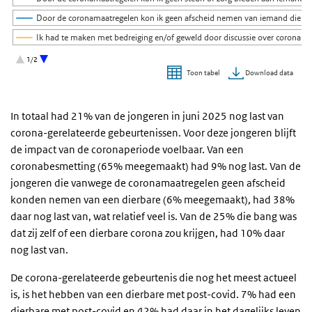
Door de coronamaatregelen kon ik geen afscheid nemen van iemand die is
Ik had te maken met bedreiging en/of geweld door discussie over coronam
Ik heb een belangrijke gebeurtenis/evenement niet kunnen meemaken door
1/2
Download data
Toon tabel
Einde van interactieve grafiek.
In totaal had 21% van de jongeren in juni 2025 nog last van
corona-gerelateerde gebeurtenissen. Voor deze jongeren blijft
de impact van de coronaperiode voelbaar. Van een
coronabesmetting (65% meegemaakt) had 9% nog last. Van de
jongeren die vanwege de coronamaatregelen geen afscheid
konden nemen van een dierbare (6% meegemaakt), had 38%
daar nog last van, wat relatief veel is. Van de 25% die bang was
dat zij zelf of een dierbare corona zou krijgen, had 10% daar
nog last van.
De corona-gerelateerde gebeurtenis die nog het meest actueel
is, is het hebben van een dierbare met post-covid. 7% had een
dierbare met post-covid en 42% had daar in het dagelijks leven