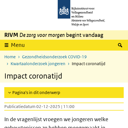
Overslaan en naar de inhoud gaan
Direct naar de hoofdnavigatie
Rijksinstituut voor
Volksgezondheid
en Milieu
Ministerie van Volksgezondheid,
Welzijn en Sport
RIVM
De zorg voor morgen
begint vandaag
Z
Menu
Home
Gezondheidsonderzoek COVID-19
Kwartaalonderzoek jongeren
Impact coronatijd
Impact coronatijd
Pagina's in dit onderwerp
Publicatiedatum 02-12-2025 | 11:00
In de vragenlijst vroegen we jongeren welke
gebeurtenissen ze hebben meegemaakt in