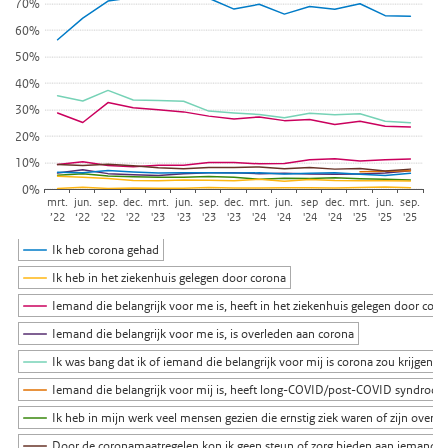
70%
De grafiek heeft 1 X-as die categories weergeeft.
60%
De grafiek heeft 1 Y-as die percentage weergeeft.
50%
40%
30%
20%
10%
0%
mrt.
jun.
sep.
dec.
mrt.
jun.
sep.
dec.
mrt.
jun.
sep
dec.
mrt.
jun.
sep.
’22
‘22
'22
'22
'23
'23
'23
'23
'24
'24
'24
'24
'25
'25
'25
Ik heb corona gehad
Ik heb in het ziekenhuis gelegen door corona
Iemand die belangrijk voor me is, heeft in het ziekenhuis gelegen door cor
Iemand die belangrijk voor me is, is overleden aan corona
Ik was bang dat ik of iemand die belangrijk voor mij is corona zou krijgen
Iemand die belangrijk voor mij is, heeft long-COVID/post-COVID syndroo
Ik heb in mijn werk veel mensen gezien die ernstig ziek waren of zijn overl
Door de coronamaatregelen kon ik geen steun of zorg bieden aan iemand die