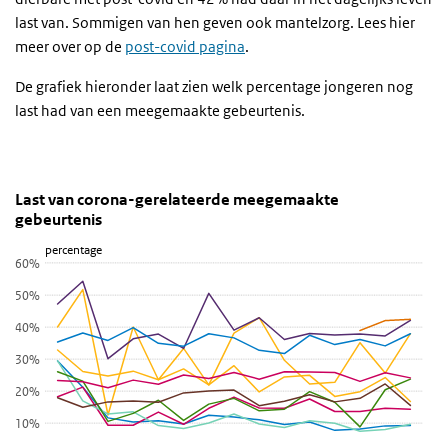
last van. Sommigen van hen geven ook mantelzorg. Lees hier
meer over op de
post-covid pagina
.
De grafiek hieronder laat zien welk percentage jongeren nog
last had van een meegemaakte gebeurtenis.
Last van corona-gerelateerde meegemaakte gebeur
Last indien meegemaakt
Sla de grafiek 'Last van corona-gerelateerde meegemaakte gebeurt
Last van corona-gerelateerde meegemaakte
gebeurtenis
Lijn grafiek met 11 lijnen.
percentage
Bekijk als data tabel.
60%
De grafiek heeft 1 X-as die categories weergeeft.
50%
De grafiek heeft 1 Y-as die percentage weergeeft.
40%
30%
20%
10%