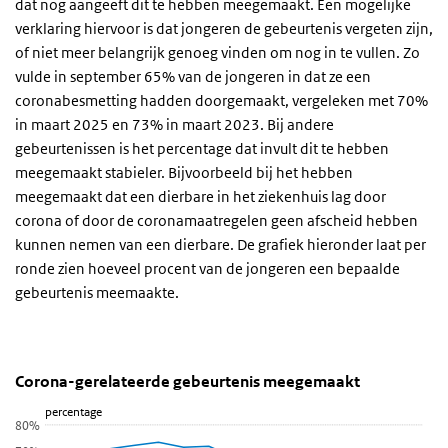
dat nog aangeeft dit te hebben meegemaakt. Een mogelijke
verklaring hiervoor is dat jongeren de gebeurtenis vergeten zijn,
of niet meer belangrijk genoeg vinden om nog in te vullen. Zo
vulde in september 65% van de jongeren in dat ze een
coronabesmetting hadden doorgemaakt, vergeleken met 70%
in maart 2025 en 73% in maart 2023. Bij andere
gebeurtenissen is het percentage dat invult dit te hebben
meegemaakt stabieler. Bijvoorbeeld bij het hebben
meegemaakt dat een dierbare in het ziekenhuis lag door
corona of door de coronamaatregelen geen afscheid hebben
kunnen nemen van een dierbare. De grafiek hieronder laat per
ronde zien hoeveel procent van de jongeren een bepaalde
gebeurtenis meemaakte.
Corona-gerelateerde gebeurtenis meegemaakt
Meegemaakte gebeurtenis
Sla de grafiek 'Corona-gerelateerde gebeurtenis meegemaakt' ove
Corona-gerelateerde gebeurtenis meegemaakt
Lijn grafiek met 11 lijnen.
percentage
80%
Bekijk als data tabel.