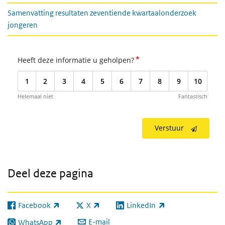
Samenvatting resultaten zeventiende kwartaalonderzoek
jongeren
*
Heeft deze informatie u geholpen?
1
2
3
4
5
6
7
8
9
10
Helemaal niet
Fantastisch
Verstuur
Deel deze pagina
Facebook
X
LinkedIn
(externe link)
(externe link)
(externe link)
E-mail
WhatsApp