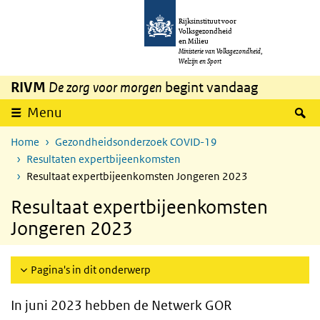
Overslaan en naar de inhoud gaan
Direct naar de hoofdnavigatie
Rijksinstituut voor
Volksgezondheid
en Milieu
Ministerie van Volksgezondheid,
Welzijn en Sport
RIVM
De zorg voor morgen
begint vandaag
Z
Menu
Home
Gezondheidsonderzoek COVID-19
Resultaten expertbijeenkomsten
Resultaat expertbijeenkomsten Jongeren 2023
Resultaat expertbijeenkomsten
Jongeren 2023
Pagina's in dit onderwerp
In juni 2023 hebben de Netwerk GOR