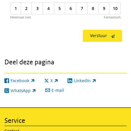
1
2
3
4
5
6
7
8
9
10
Helemaal niet
Fantastisch
Verstuur
Deel deze pagina
Facebook
X
LinkedIn
(externe link)
(externe link)
(externe link)
E-mail
WhatsApp
(externe link)
Service
Contact