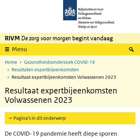
Overslaan en naar de inhoud gaan
Direct naar de hoofdnavigatie
Rijksinstituut voor
Volksgezondheid
en Milieu
Ministerie van Volksgezondheid,
Welzijn en Sport
RIVM
De zorg voor morgen
begint vandaag
Z
Menu
Home
Gezondheidsonderzoek COVID-19
Resultaten expertbijeenkomsten
Resultaat expertbijeenkomsten Volwassenen 2023
Resultaat expertbijeenkomsten
Volwassenen 2023
Pagina's in dit onderwerp
De COVID-19 pandemie heeft diepe sporen