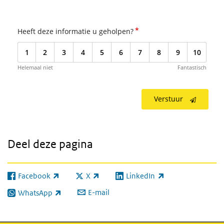
*
Heeft deze informatie u geholpen?
1
2
3
4
5
6
7
8
9
10
Helemaal niet
Fantastisch
Verstuur
Deel deze pagina
Facebook
X
LinkedIn
(externe link)
(externe link)
(externe link)
E-mail
WhatsApp
(externe link)